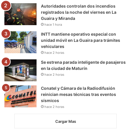
m
Autoridades controlan dos incendios
registrados la noche del viernes en La
Guaira y Miranda
hace 1 hora
INTT mantiene operativo especial con
unidad móvil en La Guaira para trámites
vehiculares
hace 2 horas
Se estrena parada inteligente de pasajeros
en la ciudad de Maturín
hace 2 horas
Conatel y Cámara de la Radiodifusión
reinician mesas técnicas tras eventos
sísmicos
hace 2 horas
Cargar Mas