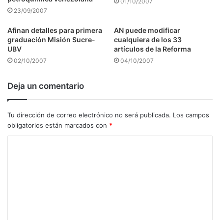
01/10/2007
23/09/2007
Afinan detalles para primera
AN puede modificar
graduación Misión Sucre-
cualquiera de los 33
UBV
artículos de la Reforma
02/10/2007
04/10/2007
Deja un comentario
Tu dirección de correo electrónico no será publicada.
Los campos
obligatorios están marcados con
*
C
o
m
e
n
t