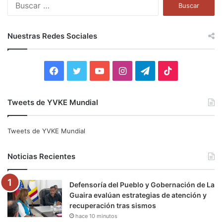
B
u
s
c
Nuestras Redes Sociales
a
r
:
F
T
Y
I
T
T
a
w
o
n
e
i
Tweets de YVKE Mundial
c
i
u
s
l
k
e
t
T
t
e
T
Tweets de YVKE Mundial
b
t
u
a
g
o
Noticias Recientes
o
e
b
g
r
k
Defensoría del Pueblo y Gobernación de La
o
r
e
r
a
Guaira evalúan estrategias de atención y
recuperación tras sismos
k
a
m
hace 10 minutos