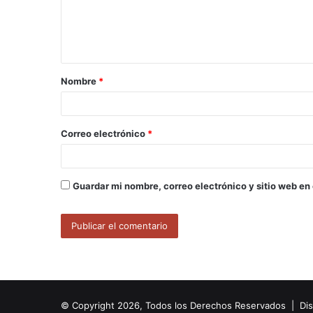
n
t
a
Nombre
*
r
i
o
Correo electrónico
*
*
Guardar mi nombre, correo electrónico y sitio web en
© Copyright 2026, Todos los Derechos Reservados | Di