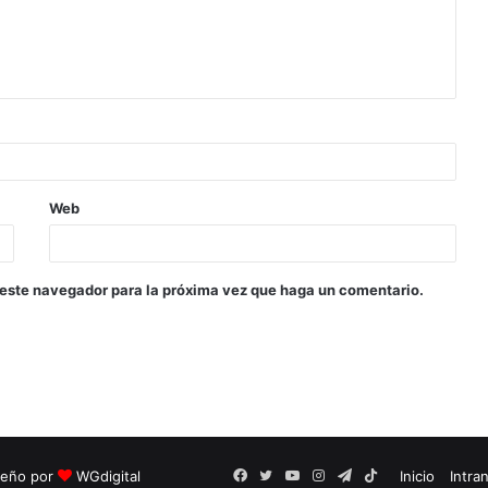
Web
 este navegador para la próxima vez que haga un comentario.
seño por
WGdigital
Facebook
Twitter
YouTube
Instagram
Telegram
TikTok
Inicio
Intra