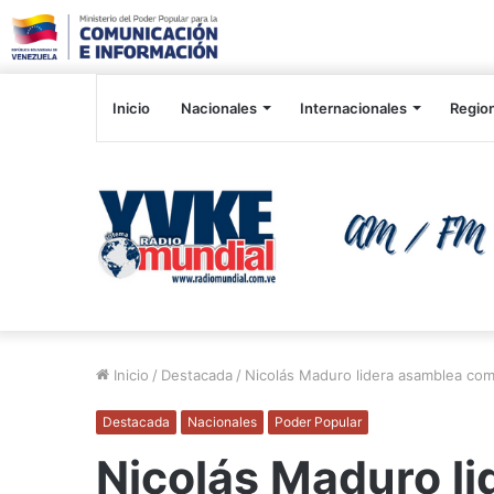
Inicio
Nacionales
Internacionales
Regio
Inicio
/
Destacada
/
Nicolás Maduro lidera asamblea com
Destacada
Nacionales
Poder Popular
Nicolás Maduro l