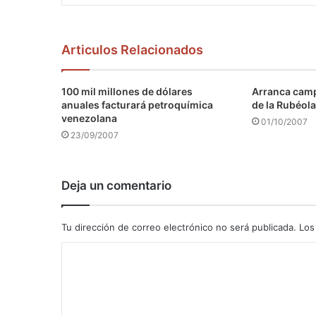
Articulos Relacionados
100 mil millones de dólares
Arranca camp
anuales facturará petroquímica
de la Rubéola
venezolana
01/10/2007
23/09/2007
Deja un comentario
Tu dirección de correo electrónico no será publicada.
Los
C
o
m
e