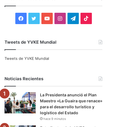
r
:
F
T
Y
I
T
T
a
w
o
n
e
i
c
i
u
s
l
k
Tweets de YVKE Mundial
e
t
T
t
e
T
Tweets de YVKE Mundial
b
t
u
a
g
o
o
e
b
g
r
k
Noticias Recientes
o
r
e
r
a
La Presidenta anunció el Plan
k
a
m
Maestro «La Guaira que renace»
para el desarrollo turístico y
m
logístico del Estado
hace 9 minutos