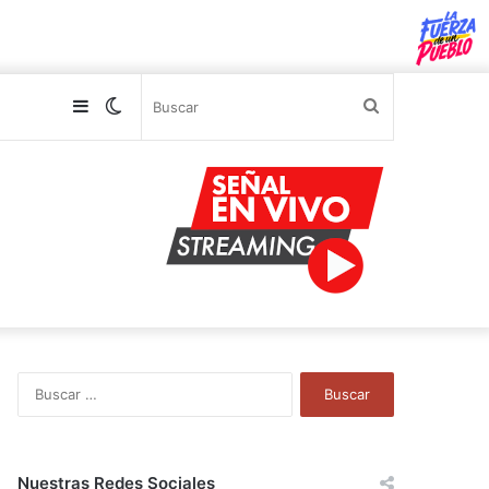
Sidebar
Switch
Buscar
skin
B
u
s
c
a
Nuestras Redes Sociales