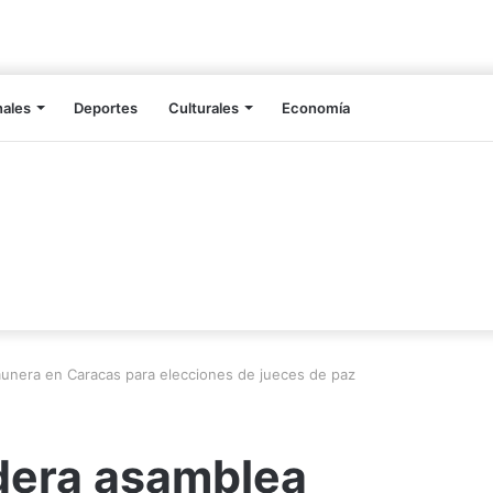
nales
Deportes
Culturales
Economía
unera en Caracas para elecciones de jueces de paz
idera asamblea