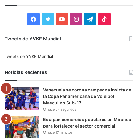
a
r
:
F
T
Y
I
T
T
a
w
o
n
e
i
Tweets de YVKE Mundial
c
i
u
s
l
k
e
t
T
t
e
T
Tweets de YVKE Mundial
b
t
u
a
g
o
Noticias Recientes
o
e
b
g
r
k
Venezuela se corona campeona invicta de
o
r
e
r
a
la Copa Panamericana de Voleibol
Masculino Sub-17
k
a
m
hace 54 segundos
m
Equipan comercios populares en Miranda
para fortalecer el sector comercial
hace 17 minutos