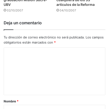
UBV
artículos de la Reforma
02/10/2007
04/10/2007
Deja un comentario
Tu dirección de correo electrónico no será publicada.
Los campos
obligatorios están marcados con
*
C
o
m
e
n
t
a
Nombre
*
r