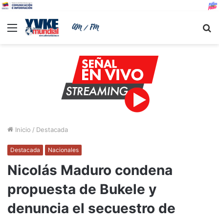
Menu
B
Inicio
/
Destacada
Destacada
Nacionales
Nicolás Maduro condena
propuesta de Bukele y
denuncia el secuestro de