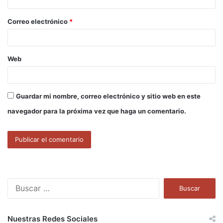
i
o
Correo electrónico
*
*
Web
Guardar mi nombre, correo electrónico y sitio web en este
navegador para la próxima vez que haga un comentario.
B
u
s
c
Nuestras Redes Sociales