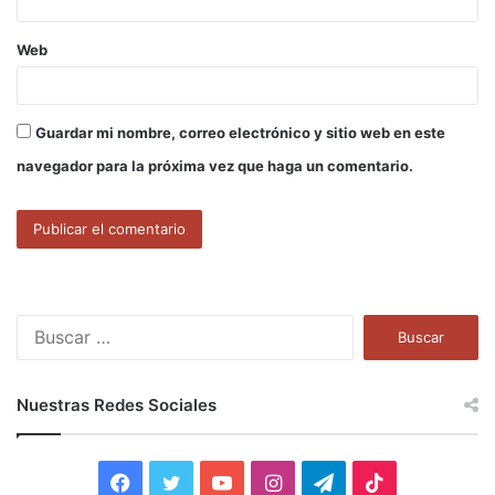
Web
Guardar mi nombre, correo electrónico y sitio web en este
navegador para la próxima vez que haga un comentario.
B
u
s
c
Nuestras Redes Sociales
a
r
:
F
T
Y
I
T
T