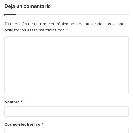
Deja un comentario
Tu dirección de correo electrónico no será publicada.
Los campos
obligatorios están marcados con
*
C
o
m
e
n
t
a
Nombre
*
r
i
o
Correo electrónico
*
*