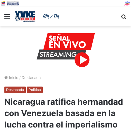
Menu
B
Inicio
/
Destacada
Destacada
Política
Nicaragua ratifica hermandad
con Venezuela basada en la
lucha contra el imperialismo