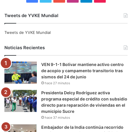
a
w
o
n
e
i
Tweets de YVKE Mundial
c
i
u
s
l
k
e
t
T
t
e
T
Tweets de YVKE Mundial
b
t
u
a
g
o
Noticias Recientes
o
e
b
g
r
k
VEN 9-1-1 Bolívar mantiene activo centro
o
r
e
r
a
de acopio y campamento transitorio tras
sismos del 24 de junio
k
a
m
hace 27 minutos
m
Presidenta Delcy Rodríguez activa
programa especial de crédito con subsidio
directo para reparación de viviendas en el
municipio Sucre
hace 37 minutos
Embajador de la India continúa recorrido