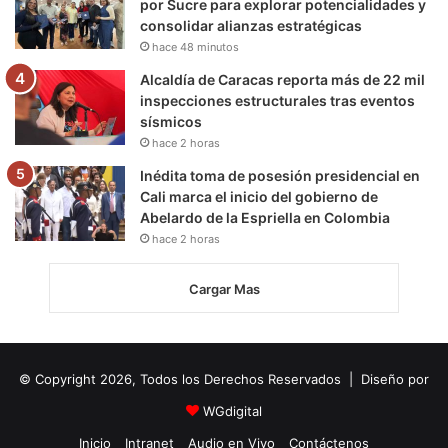
por Sucre para explorar potencialidades y
consolidar alianzas estratégicas
hace 48 minutos
Alcaldía de Caracas reporta más de 22 mil
inspecciones estructurales tras eventos
sísmicos
hace 2 horas
Inédita toma de posesión presidencial en
Cali marca el inicio del gobierno de
Abelardo de la Espriella en Colombia
hace 2 horas
Cargar Mas
© Copyright 2026, Todos los Derechos Reservados | Diseño por
WGdigital
Inicio
Intranet
Audio en Vivo
Contáctenos