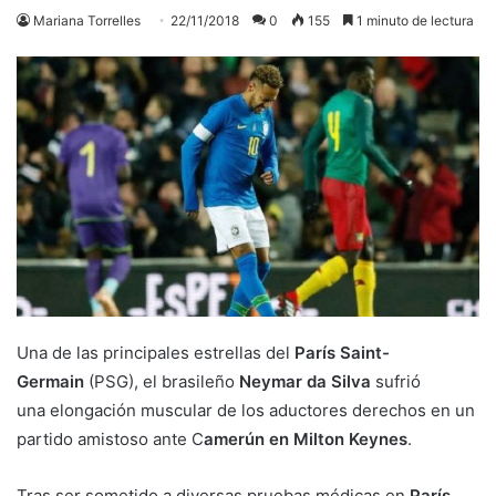
Mariana Torrelles
22/11/2018
0
155
1 minuto de lectura
Una de las principales estrellas del
París Saint-
Germain
(PSG), el brasileño
Neymar da Silva
sufrió
una elongación muscular de los aductores derechos en un
partido amistoso ante C
amerún en Milton Keynes
.
Tras ser sometido a diversas pruebas médicas en
París,