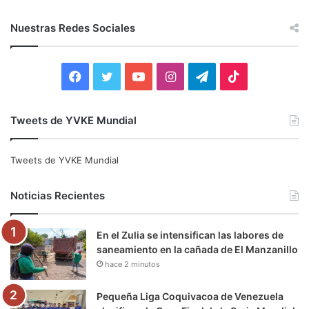
s
c
Nuestras Redes Sociales
a
r
:
F
T
Y
I
T
T
a
w
o
n
e
i
Tweets de YVKE Mundial
c
i
u
s
l
k
e
t
T
t
e
T
Tweets de YVKE Mundial
b
t
u
a
g
o
Noticias Recientes
o
e
b
g
r
k
En el Zulia se intensifican las labores de
o
r
e
r
a
saneamiento en la cañada de El Manzanillo
hace 2 minutos
k
a
m
m
Pequeña Liga Coquivacoa de Venezuela