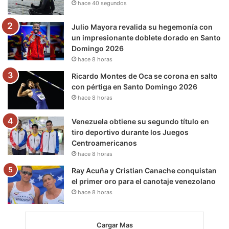
hace 40 segundos
k
a
m
m
Julio Mayora revalida su hegemonía con
un impresionante doblete dorado en Santo
Domingo 2026
hace 8 horas
Ricardo Montes de Oca se corona en salto
con pértiga en Santo Domingo 2026
hace 8 horas
Venezuela obtiene su segundo título en
tiro deportivo durante los Juegos
Centroamericanos
hace 8 horas
Ray Acuña y Cristian Canache conquistan
el primer oro para el canotaje venezolano
hace 8 horas
Cargar Mas