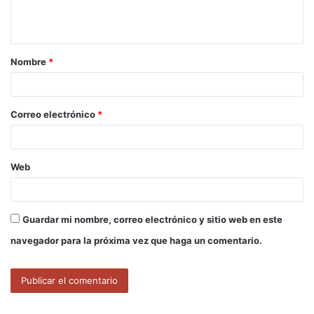
n
t
a
Nombre
*
r
i
o
Correo electrónico
*
*
Web
Guardar mi nombre, correo electrónico y sitio web en este
navegador para la próxima vez que haga un comentario.