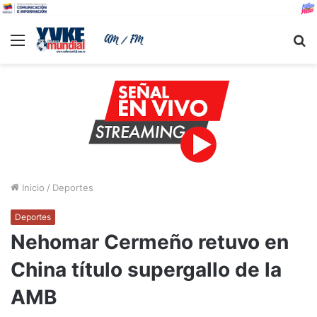
Menu
B
Inicio
/
Deportes
Deportes
Nehomar Cermeño retuvo en
China título supergallo de la
AMB