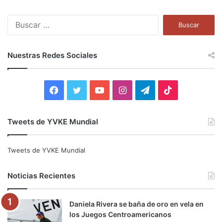
B
u
s
c
Nuestras Redes Sociales
a
r
:
F
T
Y
I
T
T
a
w
o
n
e
i
Tweets de YVKE Mundial
c
i
u
s
l
k
e
t
T
t
e
T
Tweets de YVKE Mundial
b
t
u
a
g
o
Noticias Recientes
o
e
b
g
r
k
Daniela Rivera se baña de oro en vela en
o
r
e
r
a
los Juegos Centroamericanos