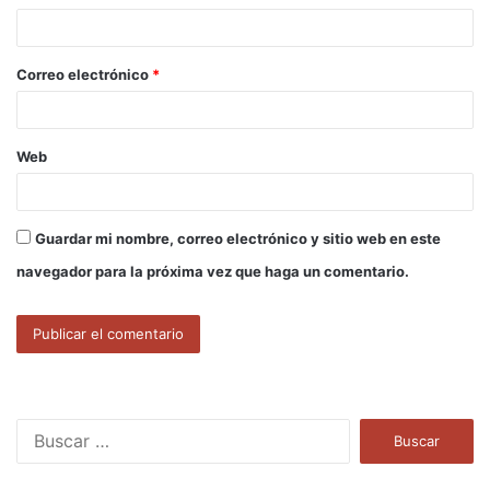
i
o
Correo electrónico
*
*
Web
Guardar mi nombre, correo electrónico y sitio web en este
navegador para la próxima vez que haga un comentario.
B
u
s