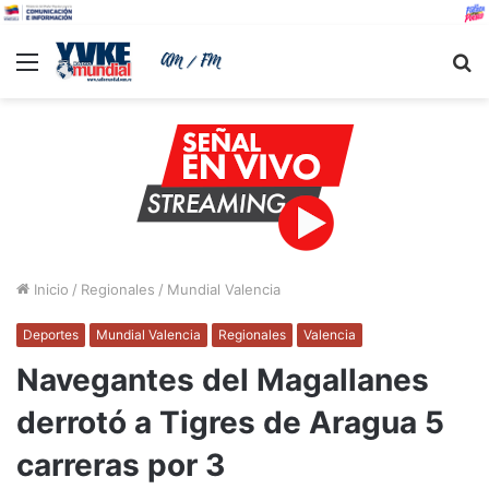
Menu
B
Inicio
/
Regionales
/
Mundial Valencia
Deportes
Mundial Valencia
Regionales
Valencia
Navegantes del Magallanes
derrotó a Tigres de Aragua 5
carreras por 3