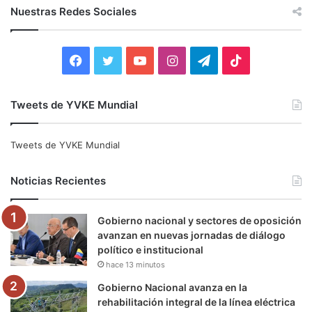
c
Nuestras Redes Sociales
a
r
:
F
T
Y
I
T
T
a
w
o
n
e
i
Tweets de YVKE Mundial
c
i
u
s
l
k
e
t
T
t
e
T
Tweets de YVKE Mundial
b
t
u
a
g
o
Noticias Recientes
o
e
b
g
r
k
Gobierno nacional y sectores de oposición
o
r
e
r
a
avanzan en nuevas jornadas de diálogo
político e institucional
k
a
m
hace 13 minutos
m
Gobierno Nacional avanza en la
rehabilitación integral de la línea eléctrica