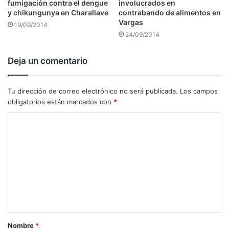
fumigación contra el dengue
involucrados en
y chikungunya en Charallave
contrabando de alimentos en
Vargas
19/09/2014
24/09/2014
Deja un comentario
Tu dirección de correo electrónico no será publicada.
Los campos
obligatorios están marcados con
*
C
o
m
e
n
t
a
Nombre
*
r