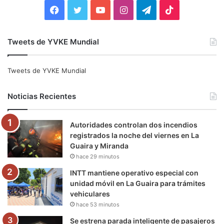
:
F
T
Y
I
T
T
a
w
o
n
e
i
Tweets de YVKE Mundial
c
i
u
s
l
k
e
t
T
t
e
T
Tweets de YVKE Mundial
b
t
u
a
g
o
Noticias Recientes
o
e
b
g
r
k
Autoridades controlan dos incendios
o
r
e
r
a
registrados la noche del viernes en La
Guaira y Miranda
k
a
m
hace 29 minutos
m
INTT mantiene operativo especial con
unidad móvil en La Guaira para trámites
vehiculares
hace 53 minutos
Se estrena parada inteligente de pasajeros