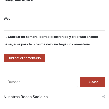
Correo electrónico
*
*
Web
Guardar mi nombre, correo electrónico y sitio web en este
navegador para la próxima vez que haga un comentario.
B
u
s
c
Nuestras Redes Sociales
a
r