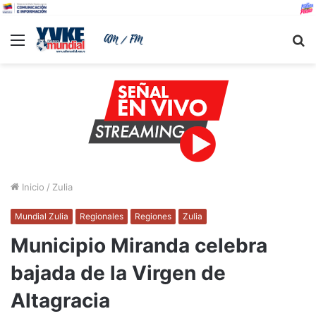
Menu
B
Inicio
/
Zulia
Mundial Zulia
Regionales
Regiones
Zulia
Municipio Miranda celebra
bajada de la Virgen de
Altagracia