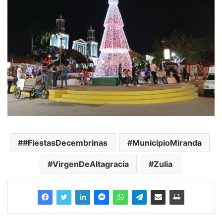
#FiestasDecembrinas
MunicipioMiranda
VirgenDeAltagracia
Zulia