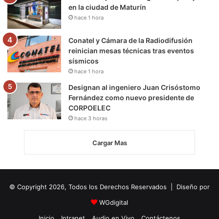
en la ciudad de Maturín
hace 1 hora
Conatel y Cámara de la Radiodifusión
reinician mesas técnicas tras eventos
sísmicos
hace 1 hora
Designan al ingeniero Juan Crisóstomo
Fernández como nuevo presidente de
CORPOELEC
hace 3 horas
Cargar Mas
© Copyright 2026, Todos los Derechos Reservados | Diseño por
WGdigital
Inicio
Intranet
Audio en Vivo
Contáctenos