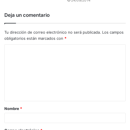
24/09/2014
Deja un comentario
Tu dirección de correo electrónico no será publicada.
Los campos
obligatorios están marcados con
*
C
o
m
e
n
t
a
Nombre
*
r
i
o