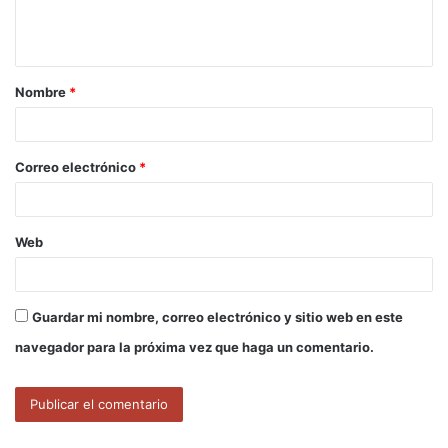
n
t
a
Nombre
*
r
i
o
Correo electrónico
*
*
Web
Guardar mi nombre, correo electrónico y sitio web en este
navegador para la próxima vez que haga un comentario.