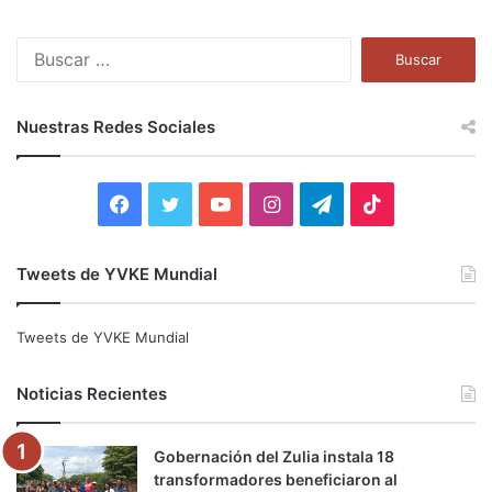
B
u
s
c
Nuestras Redes Sociales
a
r
:
F
T
Y
I
T
T
a
w
o
n
e
i
Tweets de YVKE Mundial
c
i
u
s
l
k
e
t
T
t
e
T
Tweets de YVKE Mundial
b
t
u
a
g
o
Noticias Recientes
o
e
b
g
r
k
Gobernación del Zulia instala 18
o
r
e
r
a
transformadores beneficiaron al