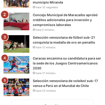
municipio Miranda
k
a
m
hace 32 segundos
m
Concejo Municipal de Maracaibo aprobó
créditos adicionales para inversión y
compromisos laborales
hace 5 minutos
Selección venezolana de fútbol sub-21
conquista la medalla de oro en penaltis
hace 12 minutos
Caracas encamina su candidatura para ser
la sede de los Juegos Centroamericanos
2030
hace 21 minutos
Selección venezolana de voleibol sub-17
vence a Perú en el Mundial de Chile
hace 25 minutos