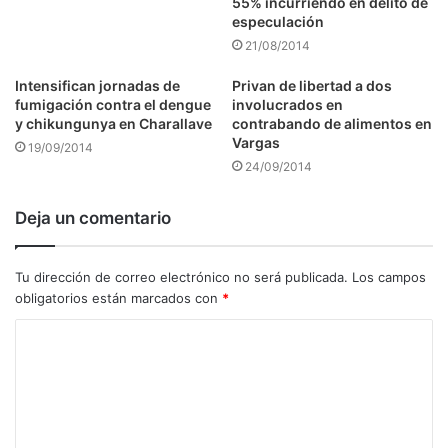
55% incurriendo en delito de
especulación
21/08/2014
Intensifican jornadas de
Privan de libertad a dos
fumigación contra el dengue
involucrados en
y chikungunya en Charallave
contrabando de alimentos en
Vargas
19/09/2014
24/09/2014
Deja un comentario
Tu dirección de correo electrónico no será publicada.
Los campos
obligatorios están marcados con
*
C
o
m
e