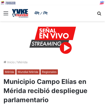
Menu
B
Inicio
/
Mérida
Mérida
Mundial Mérida
Regionales
Municipio Campo Elías en
Mérida recibió despliegue
parlamentario