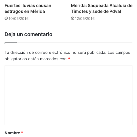
Fuertes lluvias causan
Mérida: Saqueada Alcaldía de
estragos en Mérida
Timotes y sede de Pdval
10/05/2016
12/05/2016
Deja un comentario
Tu dirección de correo electrónico no será publicada.
Los campos
obligatorios están marcados con
*
C
o
m
e
n
t
a
Nombre
*
r