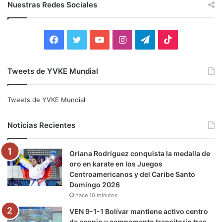
c
Nuestras Redes Sociales
a
r
:
F
T
Y
I
T
T
a
w
o
n
e
i
Tweets de YVKE Mundial
c
i
u
s
l
k
e
t
T
t
e
T
Tweets de YVKE Mundial
b
t
u
a
g
o
Noticias Recientes
o
e
b
g
r
k
Oriana Rodríguez conquista la medalla de
o
r
e
r
a
oro en karate en los Juegos
Centroamericanos y del Caribe Santo
k
a
m
Domingo 2026
hace 10 minutos
m
VEN 9-1-1 Bolívar mantiene activo centro
de acopio y campamento transitorio tras