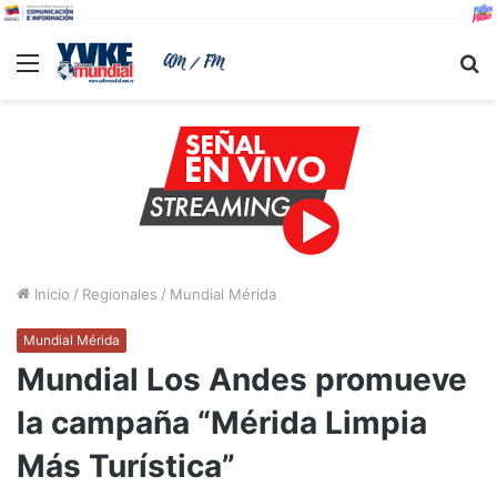
Menu
B
Inicio
/
Regionales
/
Mundial Mérida
Mundial Mérida
Mundial Los Andes promueve
la campaña “Mérida Limpia
Más Turística”