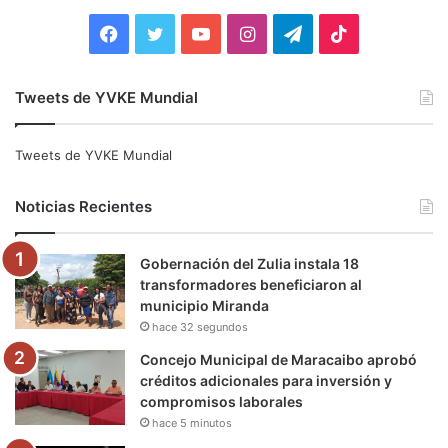
:
F
T
Y
I
T
T
a
w
o
n
e
i
Tweets de YVKE Mundial
c
i
u
s
l
k
e
t
T
t
e
T
Tweets de YVKE Mundial
b
t
u
a
g
o
Noticias Recientes
o
e
b
g
r
k
Gobernación del Zulia instala 18
o
r
e
r
a
transformadores beneficiaron al
municipio Miranda
k
a
m
hace 32 segundos
m
Concejo Municipal de Maracaibo aprobó
créditos adicionales para inversión y
compromisos laborales
hace 5 minutos