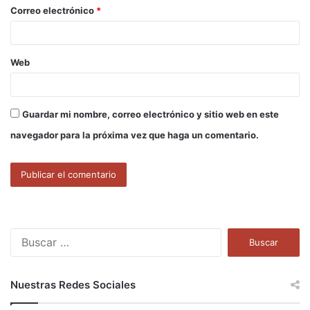
o
Correo electrónico
*
*
Web
Guardar mi nombre, correo electrónico y sitio web en este
navegador para la próxima vez que haga un comentario.
B
u
s
c
Nuestras Redes Sociales
a
r