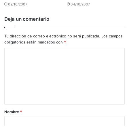
02/10/2007
04/10/2007
Deja un comentario
Tu dirección de correo electrónico no será publicada.
Los campos
obligatorios están marcados con
*
C
o
m
e
n
t
a
Nombre
*
r
i