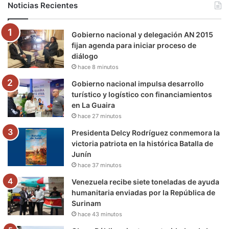
Noticias Recientes
o
e
b
g
r
k
Gobierno nacional y delegación AN 2015
o
r
e
r
a
fijan agenda para iniciar proceso de
diálogo
k
a
m
hace 8 minutos
m
Gobierno nacional impulsa desarrollo
turístico y logístico con financiamientos
en La Guaira
hace 27 minutos
Presidenta Delcy Rodríguez conmemora la
victoria patriota en la histórica Batalla de
Junín
hace 37 minutos
Venezuela recibe siete toneladas de ayuda
humanitaria enviadas por la República de
Surinam
hace 43 minutos