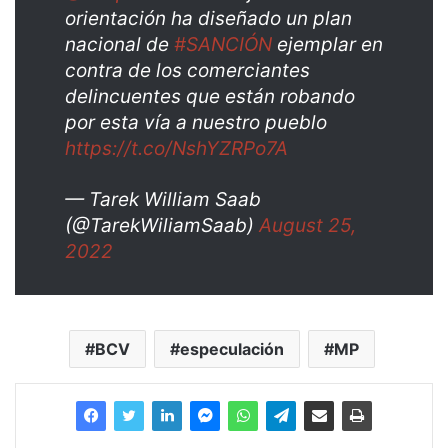
orientación ha diseñado un plan
nacional de
#SANCIÓN
ejemplar en
contra de los comerciantes
delincuentes que están robando
por esta vía a nuestro pueblo
https://t.co/NshYZRPo7A
— Tarek William Saab
(@TarekWiliamSaab)
August 25,
2022
BCV
especulación
MP