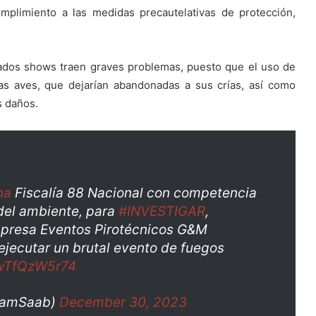
mplimiento a las medidas precautelativas de protección,
amados shows traen graves problemas, puesto que el uso de
as aves, que dejarían abandonadas a sus crías, así como
s daños.
na
Fiscalía 88 Nacional con competencia
 del ambiente, para
#INVESTIGAR
,
presa Eventos Pirotécnicos G&M
ejecutar un brutal evento de fuegos
/wTfQzW5r74
liamSaab)
December 30, 2023