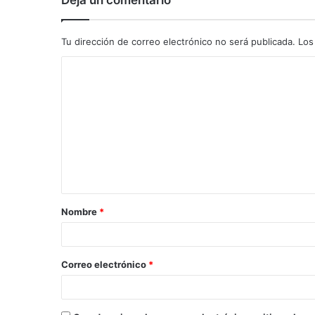
Tu dirección de correo electrónico no será publicada.
Los
C
o
m
e
n
t
a
Nombre
*
r
i
o
Correo electrónico
*
*