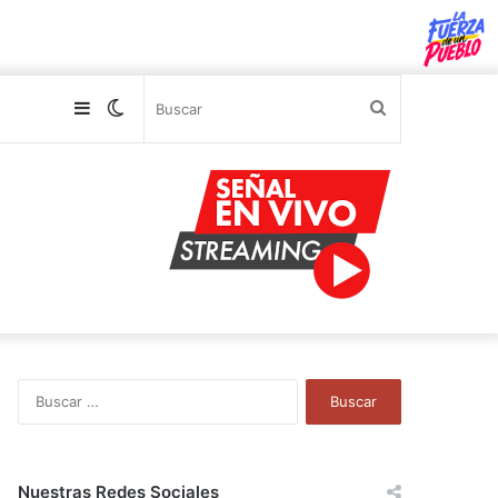
Sidebar
Switch
Buscar
skin
B
u
s
c
a
Nuestras Redes Sociales