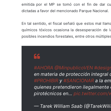
emitida por el MP se tomó con el fin de dar cu
dictadas a favor del mencionado Parque Nacional.
En tal sentido, el fiscal señaló que estos mal ll
químicos tóxicos ocasiona la desesperación de l
posibles incendios forestales, entre otros múltiple
#AHORA
@MinpublicoVEN
#desig
en materia de protección integral
#PROHIBIR
y
#SANCIONAR
a la em
quienes pretendieron ilegalmente 
pirotécnicos en…
pic.twitter.com
— Tarek William Saab (@TarekWi