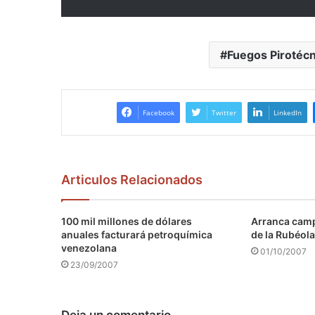
Fuegos Pirotéc
Facebook
Twitter
LinkedIn
Articulos Relacionados
100 mil millones de dólares
Arranca camp
anuales facturará petroquímica
de la Rubéola
venezolana
01/10/2007
23/09/2007
Deja un comentario