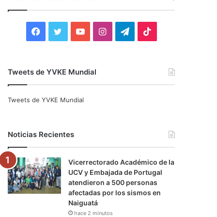
r
:
F
T
Y
I
T
T
a
w
o
n
e
i
c
i
u
s
l
k
Tweets de YVKE Mundial
e
t
T
t
e
T
Tweets de YVKE Mundial
b
t
u
a
g
o
o
e
b
g
r
k
Noticias Recientes
o
r
e
r
a
Vicerrectorado Académico de la
k
a
m
UCV y Embajada de Portugal
atendieron a 500 personas
m
afectadas por los sismos en
Naiguatá
hace 2 minutos