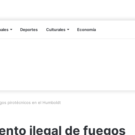
nales
Deportes
Culturales
Economía
egos pirotécnicos en el Humboldt
ento ilegal de fuegos