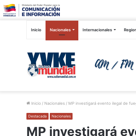
Inicio
Nacionales
Internacionales
Regio
Inicio
/
Nacionales
/
MP investigará evento ilegal de fu
Destacada
Nacionales
MP investigará ev