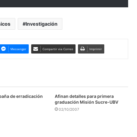
nicos
Investigación
Messenger
Compartir via Correo
Imprimir
aña de erradicación
Afinan detalles para primera
graduación Misión Sucre-UBV
02/10/2007