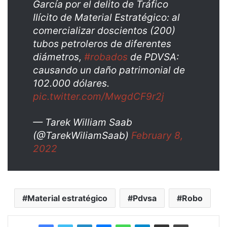
García por el delito de Tráfico
Ilícito de Material Estratégico: al
comercializar doscientos (200)
tubos petroleros de diferentes
diámetros,
#robados
de PDVSA:
causando un daño patrimonial de
102.000 dólares.
pic.twitter.com/MwgdCF9r2j
— Tarek William Saab
(@TarekWiliamSaab)
February 8,
2022
Material estratégico
Pdvsa
Robo