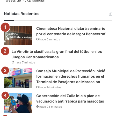
Tweets de YVKE Mundial
b
t
u
a
g
o
Noticias Recientes
o
e
b
g
r
k
Cinemateca Nacional dictará seminario
o
r
e
r
a
por el centenario de Margot Benacerraf
hace 6 minutos
k
a
m
m
La Vinotinto clasifica a la gran final del fútbol en los
Juegos Centroamericanos
hace 7 minutos
Consejo Municipal de Protección inició
formación en derechos humanos en el
Terminal de Pasajeros de Maracaibo
hace 14 minutos
Gobernación del Zulia inició plan de
vacunación antirrábica para mascotas
hace 23 minutos