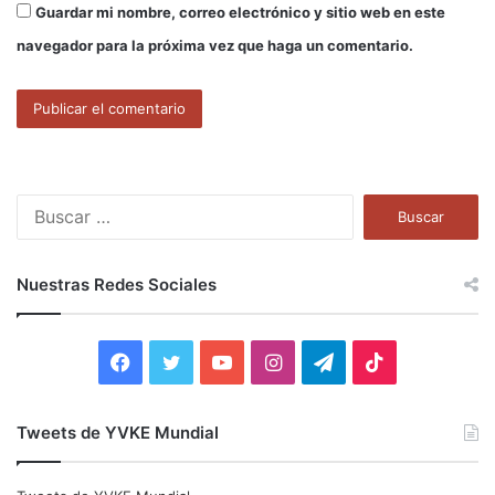
Guardar mi nombre, correo electrónico y sitio web en este
navegador para la próxima vez que haga un comentario.
B
u
s
c
Nuestras Redes Sociales
a
r
:
F
T
Y
I
T
T
a
w
o
n
e
i
Tweets de YVKE Mundial
c
i
u
s
l
k
e
t
T
t
e
T