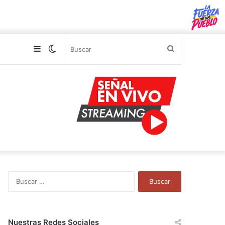
Sidebar
Switch
Buscar
skin
B
u
s
c
a
Nuestras Redes Sociales