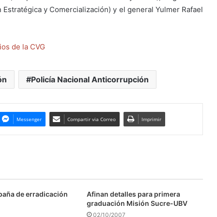
 Estratégica y Comercialización) y el general Yulmer Rafael
rios de la CVG
ón
Policía Nacional Anticorrupción
Messenger
Compartir via Correo
Imprimir
aña de erradicación
Afinan detalles para primera
graduación Misión Sucre-UBV
02/10/2007