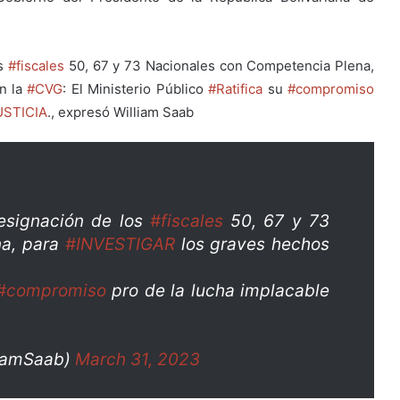
os
#fiscales
50, 67 y 73 Nacionales con Competencia Plena,
n la
#CVG
: El Ministerio Público
#Ratifica
su
#compromiso
USTICIA
., expresó William Saab
esignación de los
#fiscales
50, 67 y 73
na, para
#INVESTIGAR
los graves hechos
#compromiso
pro de la lucha implacable
liamSaab)
March 31, 2023