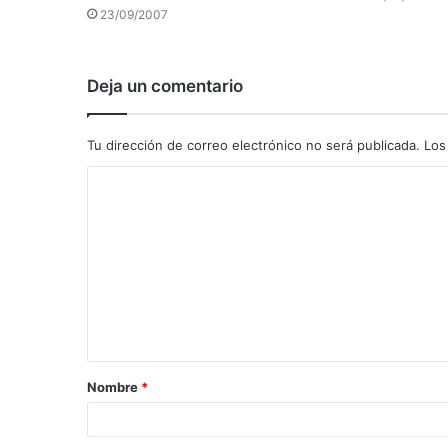
23/09/2007
Deja un comentario
Tu dirección de correo electrónico no será publicada.
Los
C
o
m
e
n
t
a
Nombre
*
r
i