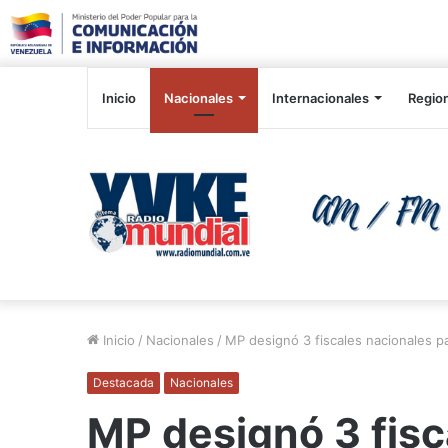
Inicio
Nacionales
Internacionales
Regio
Inicio
/
Nacionales
/
MP designó 3 fiscales nacionales p
Destacada
Nacionales
MP designó 3 fisc