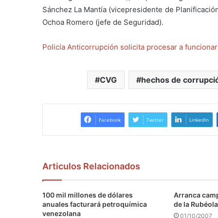
Sánchez La Mantía (vicepresidente de Planificación
Ochoa Romero (jefe de Seguridad).
Policía Anticorrupción solicita procesar a funciona
CVG
hechos de corrupci
Facebook
Twitter
LinkedIn
Articulos Relacionados
100 mil millones de dólares
Arranca camp
anuales facturará petroquímica
de la Rubéola
venezolana
01/10/2007