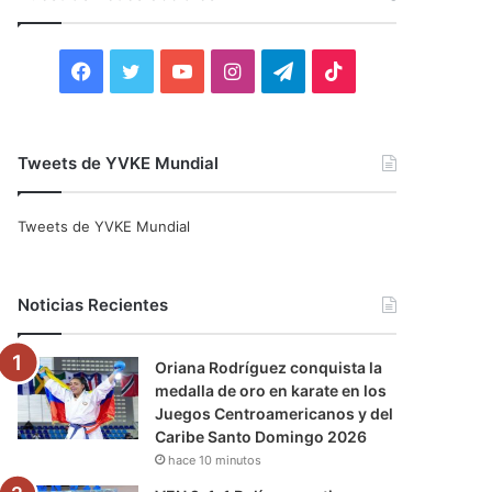
r
:
F
T
Y
I
T
T
a
w
o
n
e
i
c
i
u
s
l
k
Tweets de YVKE Mundial
e
t
T
t
e
T
Tweets de YVKE Mundial
b
t
u
a
g
o
o
e
b
g
r
k
Noticias Recientes
o
r
e
r
a
Oriana Rodríguez conquista la
k
a
m
medalla de oro en karate en los
Juegos Centroamericanos y del
m
Caribe Santo Domingo 2026
hace 10 minutos