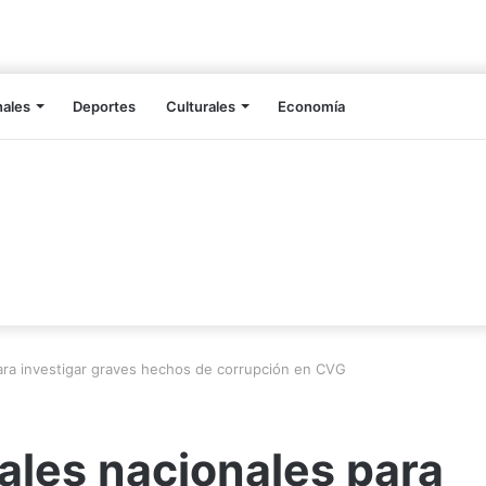
nales
Deportes
Culturales
Economía
ara investigar graves hechos de corrupción en CVG
ales nacionales para