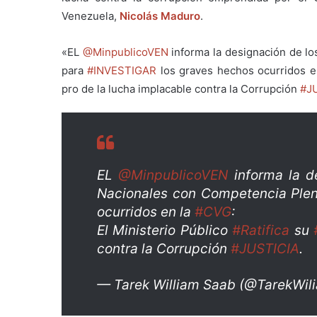
Venezuela,
Nicolás Maduro
.
«EL
@MinpublicoVEN
informa la designación de l
para
#INVESTIGAR
los graves hechos ocurridos e
pro de la lucha implacable contra la Corrupción
#J
EL
@MinpublicoVEN
informa la d
Nacionales con Competencia Ple
ocurridos en la
#CVG
:
El Ministerio Público
#Ratifica
su
contra la Corrupción
#JUSTICIA
.
— Tarek William Saab (@TarekWi