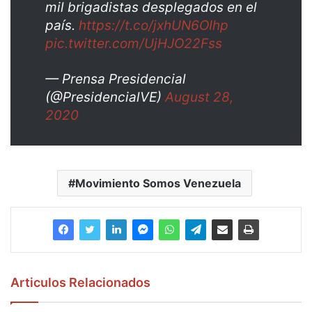
mil brigadistas desplegados en el
país.
https://t.co/jxhUN6OIhp
pic.twitter.com/UjHJO22Fss
— Prensa Presidencial
(@PresidencialVE)
August 28,
2020
Movimiento Somos Venezuela
Articulos Relacionados