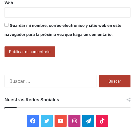
Web
Guardar mi nombre, correo electrónico y sitio web en este
navegador para la próxima vez que haga un comentario.
B
u
s
c
Nuestras Redes Sociales
a
r
:
F
T
Y
I
T
T
a
w
o
n
e
i