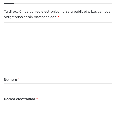
Tu dirección de correo electrónico no será publicada.
Los campos
obligatorios están marcados con
*
C
o
m
e
n
t
a
Nombre
*
r
i
o
Correo electrónico
*
*