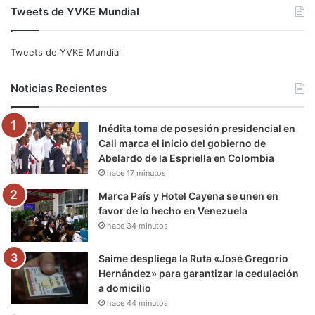
Tweets de YVKE Mundial
c
i
u
s
l
k
e
t
T
t
e
T
Tweets de YVKE Mundial
b
t
u
a
g
o
Noticias Recientes
o
e
b
g
r
k
Inédita toma de posesión presidencial en
o
r
e
r
a
Cali marca el inicio del gobierno de
Abelardo de la Espriella en Colombia
k
a
m
hace 17 minutos
m
Marca País y Hotel Cayena se unen en
favor de lo hecho en Venezuela
hace 34 minutos
Saime despliega la Ruta «José Gregorio
Hernández» para garantizar la cedulación
a domicilio
hace 44 minutos