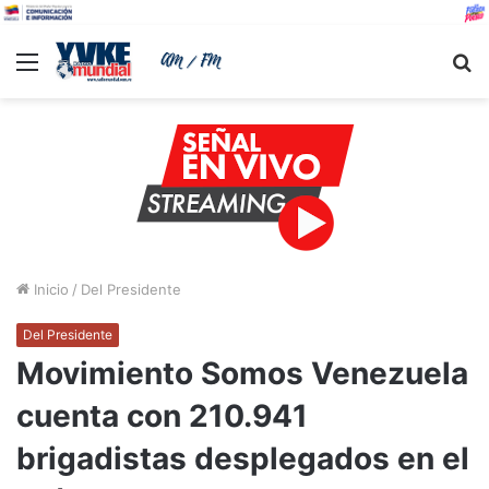
Menu
B
Inicio
/
Del Presidente
Del Presidente
Movimiento Somos Venezuela
cuenta con 210.941
brigadistas desplegados en el