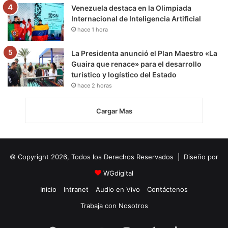
Venezuela destaca en la Olimpiada
Internacional de Inteligencia Artificial
hace 1 hora
La Presidenta anunció el Plan Maestro «La
Guaira que renace» para el desarrollo
turístico y logístico del Estado
hace 2 horas
Cargar Mas
© Copyright 2026, Todos los Derechos Reservados | Diseño por
WGdigital
Inicio
Intranet
Audio en Vivo
Contáctenos
Trabaja con Nosotros