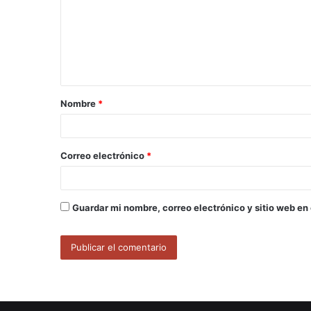
m
e
n
t
a
Nombre
*
r
i
o
Correo electrónico
*
*
Guardar mi nombre, correo electrónico y sitio web en