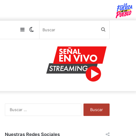
Sidebar
Switch
Buscar
skin
B
u
s
c
a
Nuestras Redes Sociales