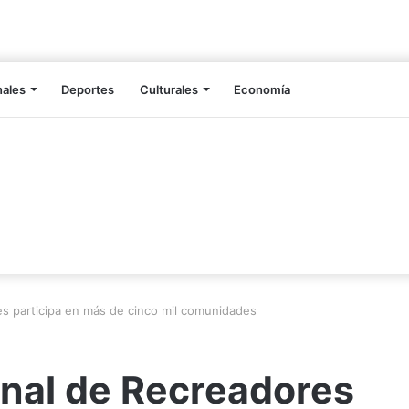
nales
Deportes
Culturales
Economía
s participa en más de cinco mil comunidades
nal de Recreadores