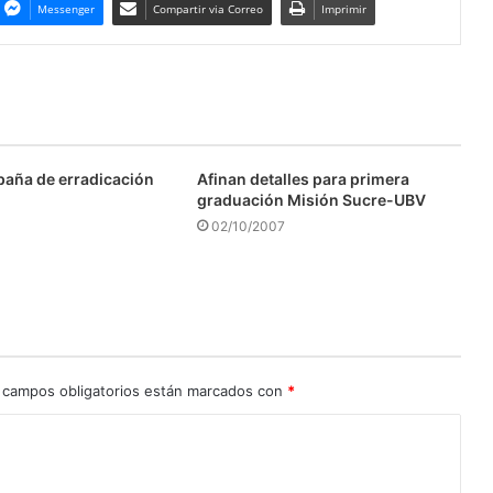
Messenger
Compartir via Correo
Imprimir
aña de erradicación
Afinan detalles para primera
graduación Misión Sucre-UBV
02/10/2007
 campos obligatorios están marcados con
*