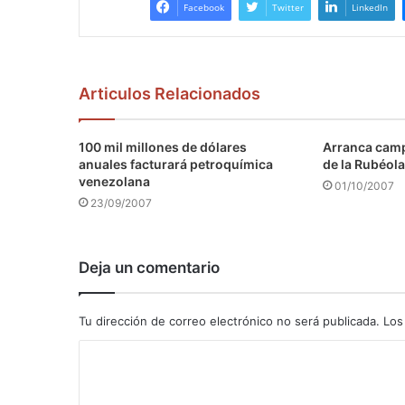
Facebook
Twitter
LinkedIn
Articulos Relacionados
100 mil millones de dólares
Arranca camp
anuales facturará petroquímica
de la Rubéola
venezolana
01/10/2007
23/09/2007
Deja un comentario
Tu dirección de correo electrónico no será publicada.
Los
C
o