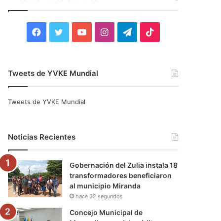
r
:
F
T
Y
I
T
T
a
w
o
n
e
i
c
i
u
s
l
k
Tweets de YVKE Mundial
e
t
T
t
e
T
Tweets de YVKE Mundial
b
t
u
a
g
o
o
e
b
g
r
k
Noticias Recientes
o
r
e
r
a
Gobernación del Zulia instala 18
k
a
m
transformadores beneficiaron
al municipio Miranda
m
hace 32 segundos
Concejo Municipal de