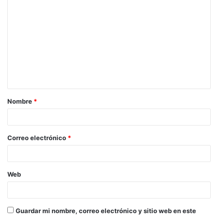
C
o
m
e
n
t
a
Nombre
*
r
i
o
Correo electrónico
*
*
Web
Guardar mi nombre, correo electrónico y sitio web en este