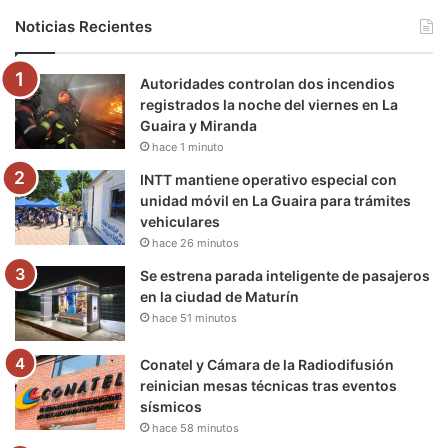
b
t
u
a
g
o
Noticias Recientes
o
e
b
g
r
k
Autoridades controlan dos incendios
o
r
e
r
a
registrados la noche del viernes en La
Guaira y Miranda
k
a
m
hace 1 minuto
m
INTT mantiene operativo especial con
unidad móvil en La Guaira para trámites
vehiculares
hace 26 minutos
Se estrena parada inteligente de pasajeros
en la ciudad de Maturín
hace 51 minutos
Conatel y Cámara de la Radiodifusión
reinician mesas técnicas tras eventos
sísmicos
hace 58 minutos