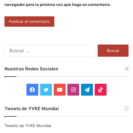
navegador para la próxima vez que haga un comentario.
B
u
s
c
Nuestras Redes Sociales
a
r
:
F
T
Y
I
T
T
a
w
o
n
e
i
Tweets de YVKE Mundial
c
i
u
s
l
k
e
t
T
t
e
T
Tweets de YVKE Mundial