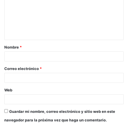
m
e
n
t
a
Nombre
*
r
i
o
Correo electrónico
*
*
Web
Guardar mi nombre, correo electrónico y sitio web en este
navegador para la próxima vez que haga un comentario.