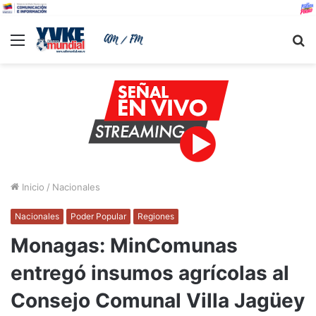
Menu
B
Inicio
/
Nacionales
Nacionales
Poder Popular
Regiones
Monagas: MinComunas
entregó insumos agrícolas al
Consejo Comunal Villa Jagüey