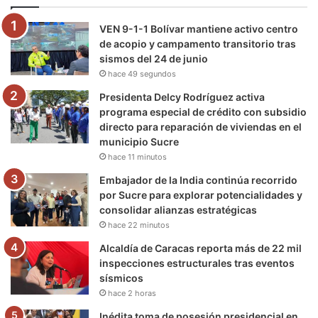
o
e
b
g
r
k
VEN 9-1-1 Bolívar mantiene activo centro
o
r
e
r
a
de acopio y campamento transitorio tras
sismos del 24 de junio
k
a
m
hace 49 segundos
m
Presidenta Delcy Rodríguez activa
programa especial de crédito con subsidio
directo para reparación de viviendas en el
municipio Sucre
hace 11 minutos
Embajador de la India continúa recorrido
por Sucre para explorar potencialidades y
consolidar alianzas estratégicas
hace 22 minutos
Alcaldía de Caracas reporta más de 22 mil
inspecciones estructurales tras eventos
sísmicos
hace 2 horas
Inédita toma de posesión presidencial en