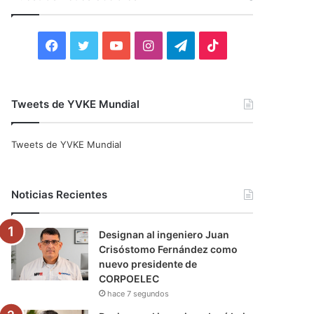
r
:
F
T
Y
I
T
T
a
w
o
n
e
i
c
i
u
s
l
k
Tweets de YVKE Mundial
e
t
T
t
e
T
Tweets de YVKE Mundial
b
t
u
a
g
o
o
e
b
g
r
k
Noticias Recientes
o
r
e
r
a
Designan al ingeniero Juan
k
a
m
Crisóstomo Fernández como
nuevo presidente de
m
CORPOELEC
hace 7 segundos