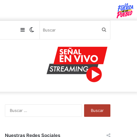
Sidebar
Switch
Buscar
skin
B
u
s
c
a
Nuestras Redes Sociales