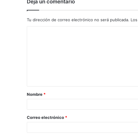
Deja un comentario
Tu dirección de correo electrónico no será publicada.
Los
C
o
m
e
n
t
a
Nombre
*
r
i
o
Correo electrónico
*
*