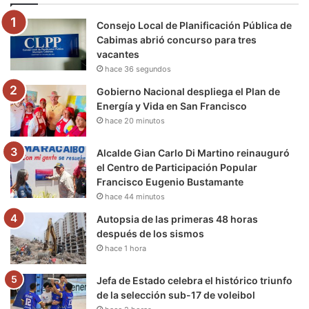
o
e
b
g
r
k
Consejo Local de Planificación Pública de
o
r
e
r
a
Cabimas abrió concurso para tres
vacantes
k
a
m
hace 36 segundos
m
Gobierno Nacional despliega el Plan de
Energía y Vida en San Francisco
hace 20 minutos
Alcalde Gian Carlo Di Martino reinauguró
el Centro de Participación Popular
Francisco Eugenio Bustamante
hace 44 minutos
Autopsia de las primeras 48 horas
después de los sismos
hace 1 hora
Jefa de Estado celebra el histórico triunfo
de la selección sub-17 de voleibol