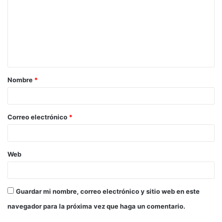
m
e
n
t
a
Nombre
*
r
i
o
Correo electrónico
*
*
Web
Guardar mi nombre, correo electrónico y sitio web en este
navegador para la próxima vez que haga un comentario.