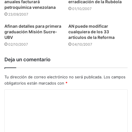
anuales facturará
erradicación de la Rubéola
petroquímica venezolana
01/10/2007
23/09/2007
Afinan detalles para primera
AN puede modificar
graduación Misión Sucre-
cualquiera de los 33
UBV
artículos de la Reforma
02/10/2007
04/10/2007
Deja un comentario
Tu dirección de correo electrónico no será publicada.
Los campos
obligatorios están marcados con
*
C
o
m
e
n