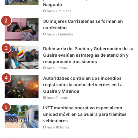
k
a
m
Naiguatá
hace 2 minutos
m
30 mujeres Carrizaleñas se forman en
confección
hace 31 minutos
Defensoría del Pueblo y Gobernación de La
Guaira evalúan estrategias de atención y
recuperación tras sismos
hace 8 horas
Autoridades controlan dos incendios
registrados la noche del viernes en La
Guaira y Miranda
hace 9 horas
INTT mantiene operativo especial con
unidad móvil en La Guaira para trámites
vehiculares
hace 10 horas