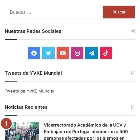
B
u
s
c
Nuestras Redes Sociales
a
r
:
F
T
Y
I
T
T
a
w
o
n
e
i
Tweets de YVKE Mundial
c
i
u
s
l
k
e
t
T
t
e
T
Tweets de YVKE Mundial
b
t
u
a
g
o
Noticias Recientes
o
e
b
g
r
k
Vicerrectorado Académico de la UCV y
o
r
e
r
a
Embajada de Portugal atendieron a 500
personas afectadas por los sismos en