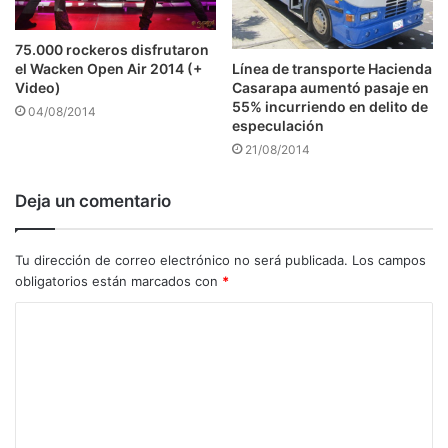
75.000 rockeros disfrutaron
el Wacken Open Air 2014 (+
Línea de transporte Hacienda
Video)
Casarapa aumentó pasaje en
55% incurriendo en delito de
04/08/2014
especulación
21/08/2014
Deja un comentario
Tu dirección de correo electrónico no será publicada.
Los campos
obligatorios están marcados con
*
C
o
m
e
n