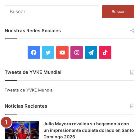
B
u
s
c
Nuestras Redes Sociales
a
r
:
F
T
Y
I
T
T
a
w
o
n
e
i
Tweets de YVKE Mundial
c
i
u
s
l
k
e
t
T
t
e
T
Tweets de YVKE Mundial
b
t
u
a
g
o
Noticias Recientes
o
e
b
g
r
k
Julio Mayora revalida su hegemonía con
o
r
e
r
a
un impresionante doblete dorado en Santo
Domingo 2026