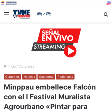
Menu
B
Inicio
/
Culturales
Culturales
Noticias
Occidente
Regionales
Minppau embellece Falcón
con el I Festival Muralista
Agrourbano «Pintar para