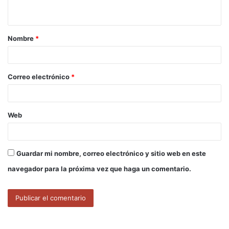
t
a
Nombre
*
r
i
o
Correo electrónico
*
*
Web
Guardar mi nombre, correo electrónico y sitio web en este
navegador para la próxima vez que haga un comentario.