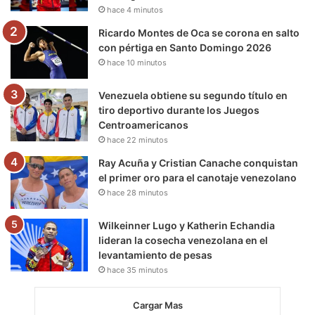
k
a
m
hace 4 minutos
m
Ricardo Montes de Oca se corona en salto
con pértiga en Santo Domingo 2026
hace 10 minutos
Venezuela obtiene su segundo título en
tiro deportivo durante los Juegos
Centroamericanos
hace 22 minutos
Ray Acuña y Cristian Canache conquistan
el primer oro para el canotaje venezolano
hace 28 minutos
Wilkeinner Lugo y Katherin Echandia
lideran la cosecha venezolana en el
levantamiento de pesas
hace 35 minutos
Cargar Mas