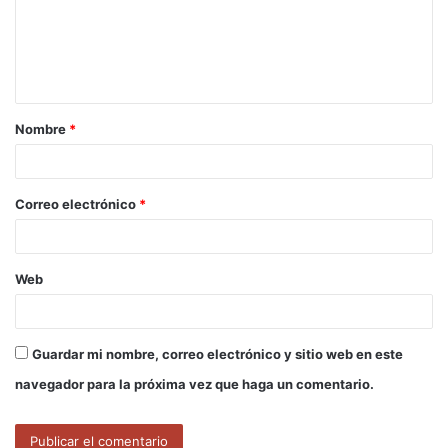
e
n
t
a
Nombre
*
r
i
o
Correo electrónico
*
*
Web
Guardar mi nombre, correo electrónico y sitio web en este
navegador para la próxima vez que haga un comentario.