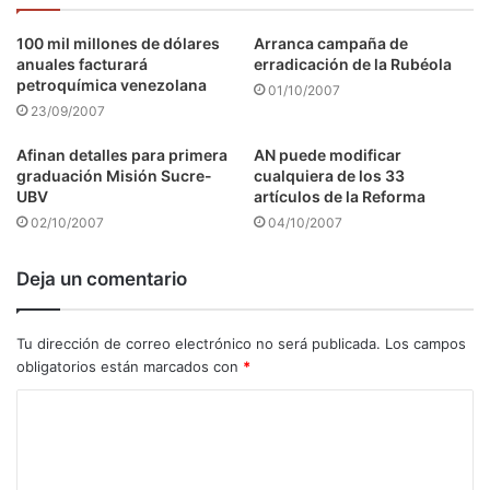
100 mil millones de dólares
Arranca campaña de
anuales facturará
erradicación de la Rubéola
petroquímica venezolana
01/10/2007
23/09/2007
Afinan detalles para primera
AN puede modificar
graduación Misión Sucre-
cualquiera de los 33
UBV
artículos de la Reforma
02/10/2007
04/10/2007
Deja un comentario
Tu dirección de correo electrónico no será publicada.
Los campos
obligatorios están marcados con
*
C
o
m