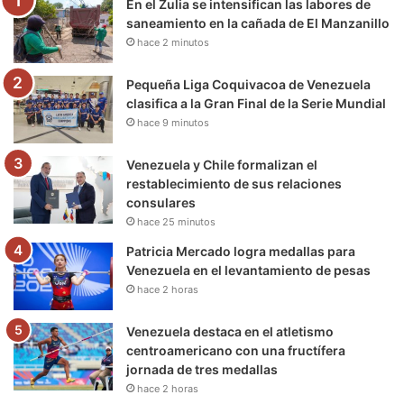
En el Zulia se intensifican las labores de
o
r
e
r
a
saneamiento en la cañada de El Manzanillo
hace 2 minutos
k
a
m
m
Pequeña Liga Coquivacoa de Venezuela
clasifica a la Gran Final de la Serie Mundial
hace 9 minutos
Venezuela y Chile formalizan el
restablecimiento de sus relaciones
consulares
hace 25 minutos
Patricia Mercado logra medallas para
Venezuela en el levantamiento de pesas
hace 2 horas
Venezuela destaca en el atletismo
centroamericano con una fructífera
jornada de tres medallas
hace 2 horas