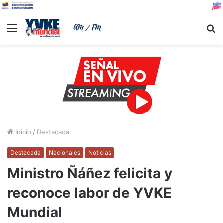
Menu
B
Inicio
/
Destacada
Destacada
Nacionales
Noticias
Ministro Ñáñez felicita y
reconoce labor de YVKE
Mundial