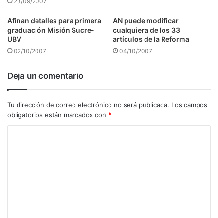
23/09/2007
Afinan detalles para primera
AN puede modificar
graduación Misión Sucre-
cualquiera de los 33
UBV
artículos de la Reforma
02/10/2007
04/10/2007
Deja un comentario
Tu dirección de correo electrónico no será publicada.
Los campos
obligatorios están marcados con
*
C
o
m
e
n
t