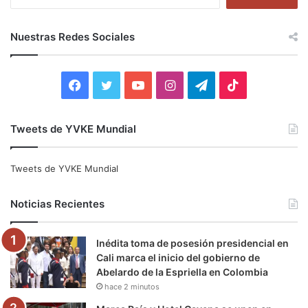
u
s
c
Nuestras Redes Sociales
a
r
:
F
T
Y
I
T
T
a
w
o
n
e
i
Tweets de YVKE Mundial
c
i
u
s
l
k
e
t
T
t
e
T
Tweets de YVKE Mundial
b
t
u
a
g
o
Noticias Recientes
o
e
b
g
r
k
Inédita toma de posesión presidencial en
o
r
e
r
a
Cali marca el inicio del gobierno de
Abelardo de la Espriella en Colombia
k
a
m
hace 2 minutos
m