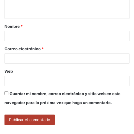
n
t
a
Nombre
*
r
i
o
Correo electrónico
*
*
Web
Guardar mi nombre, correo electrónico y sitio web en este
navegador para la próxima vez que haga un comentario.