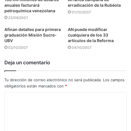
anuales facturará
erradicación de la Rubéola
petroquímica venezolana
01/10/2007
23/09/2007
Afinan detalles para primera
AN puede modificar
graduación Misión Sucre-
cualquiera de los 33
UBV
artículos de la Reforma
02/10/2007
04/10/2007
Deja un comentario
Tu dirección de correo electrónico no será publicada.
Los campos
obligatorios están marcados con
*
C
o
m
e