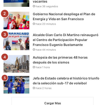
vacantes
k
a
m
hace 36 segundos
m
Gobierno Nacional despliega el Plan de
Energía y Vida en San Francisco
hace 20 minutos
Alcalde Gian Carlo Di Martino reinauguró
el Centro de Participación Popular
Francisco Eugenio Bustamante
hace 44 minutos
Autopsia de las primeras 48 horas
después de los sismos
hace 1 hora
Jefa de Estado celebra el histórico triunfo
de la selección sub-17 de voleibol
hace 2 horas
Cargar Mas