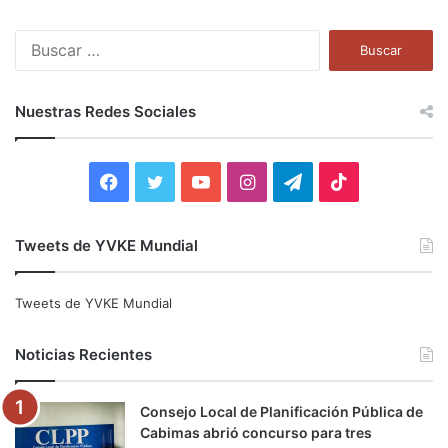
B
u
s
c
Nuestras Redes Sociales
a
r
:
F
T
Y
I
T
T
a
w
o
n
e
i
Tweets de YVKE Mundial
c
i
u
s
l
k
e
t
T
t
e
T
Tweets de YVKE Mundial
b
t
u
a
g
o
Noticias Recientes
o
e
b
g
r
k
Consejo Local de Planificación Pública de
o
r
e
r
a
Cabimas abrió concurso para tres