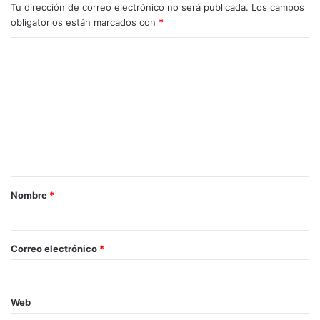
Tu dirección de correo electrónico no será publicada.
Los campos
obligatorios están marcados con
*
C
o
m
e
n
t
a
Nombre
*
r
i
o
Correo electrónico
*
*
Web