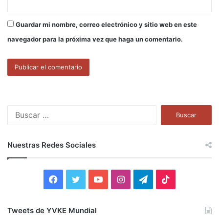
Guardar mi nombre, correo electrónico y sitio web en este
navegador para la próxima vez que haga un comentario.
B
u
s
c
Nuestras Redes Sociales
a
r
:
F
T
Y
I
T
T
a
w
o
n
e
i
Tweets de YVKE Mundial
c
i
u
s
l
k