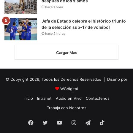
después de los sismos
hace 1 hora
Jefa de Estado celebra el histórico triunfo
de la selección sub-17 de voleibol
hace 2 horas
Cargar Mas
© Copyright 2026, Todos los Derechos Reservados | Diseño por
WGdigital
Inicio
Intranet
Audio en Vivo
Contáctenos
Trabaja con Nosotros
Facebook
Twitter
YouTube
Instagram
Telegram
TikTok