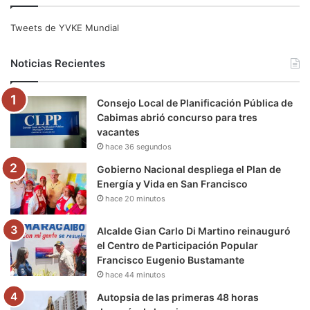
e
t
T
t
e
T
Tweets de YVKE Mundial
b
t
u
a
g
o
Noticias Recientes
o
e
b
g
r
k
Consejo Local de Planificación Pública de
o
r
e
r
a
Cabimas abrió concurso para tres
vacantes
k
a
m
hace 36 segundos
m
Gobierno Nacional despliega el Plan de
Energía y Vida en San Francisco
hace 20 minutos
Alcalde Gian Carlo Di Martino reinauguró
el Centro de Participación Popular
Francisco Eugenio Bustamante
hace 44 minutos
Autopsia de las primeras 48 horas