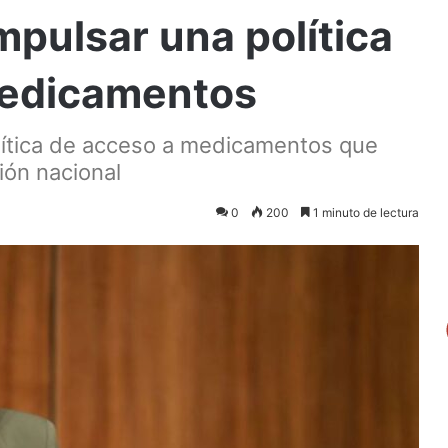
mpulsar una política
medicamentos
olítica de acceso a medicamentos que
ción nacional
0
200
1 minuto de lectura