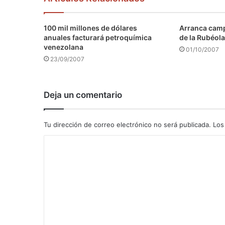
100 mil millones de dólares
Arranca camp
anuales facturará petroquímica
de la Rubéola
venezolana
01/10/2007
23/09/2007
Deja un comentario
Tu dirección de correo electrónico no será publicada.
Los
C
o
m
e
n
t