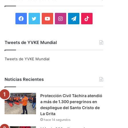
r
:
F
T
Y
I
T
T
a
w
o
n
e
i
c
i
u
s
l
k
Tweets de YVKE Mundial
e
t
T
t
e
T
Tweets de YVKE Mundial
b
t
u
a
g
o
o
e
b
g
r
k
Noticias Recientes
o
r
e
r
a
Protección Civil Táchira atendió
k
a
m
a más de 1.300 peregrinos en
despliegue del Santo Cristo de
m
La Grita
hace 14 segundos