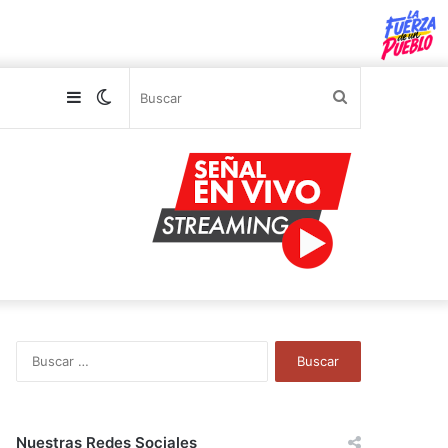
Sidebar
Switch
Buscar
skin
B
u
s
c
a
Nuestras Redes Sociales