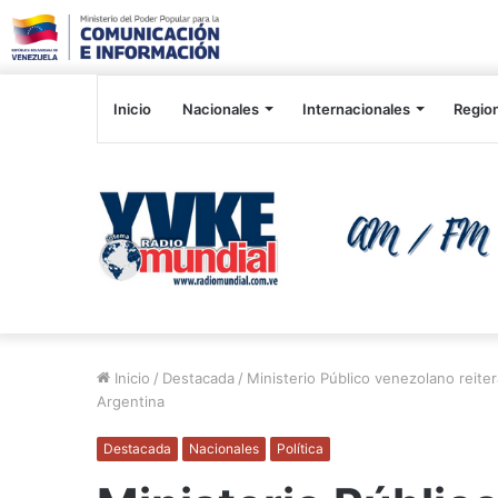
Inicio
Nacionales
Internacionales
Regio
Inicio
/
Destacada
/
Ministerio Público venezolano reite
Argentina
Destacada
Nacionales
Política