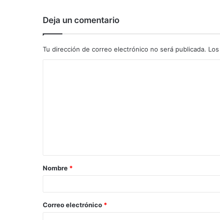
Deja un comentario
Tu dirección de correo electrónico no será publicada.
Los
C
o
m
e
n
t
a
Nombre
*
r
i
o
Correo electrónico
*
*