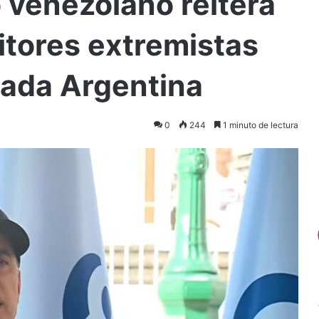
o venezolano reitera
sitores extremistas
jada Argentina
0
244
1 minuto de lectura