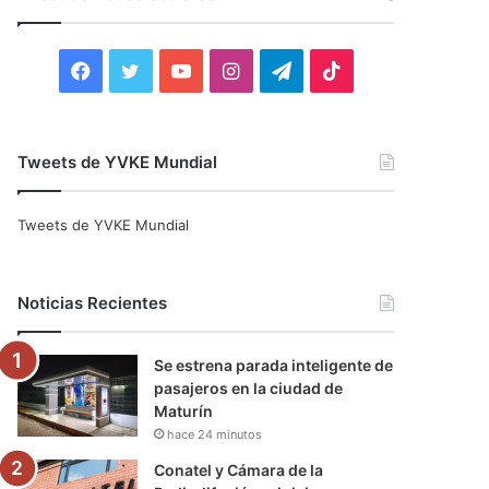
r
:
F
T
Y
I
T
T
a
w
o
n
e
i
c
i
u
s
l
k
Tweets de YVKE Mundial
e
t
T
t
e
T
Tweets de YVKE Mundial
b
t
u
a
g
o
o
e
b
g
r
k
Noticias Recientes
o
r
e
r
a
Se estrena parada inteligente de
k
a
m
pasajeros en la ciudad de
Maturín
m
hace 24 minutos
Conatel y Cámara de la