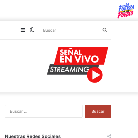
Sidebar
Switch
Buscar
skin
B
u
s
c
a
Nuestras Redes Sociales