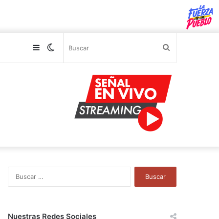
Sidebar
Switch
Buscar
skin
B
u
s
c
a
Nuestras Redes Sociales