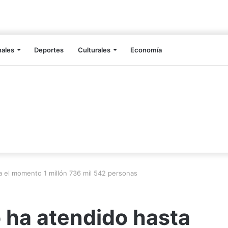
nales
Deportes
Culturales
Economía
ta el momento 1 millón 736 mil 542 personas
o ha atendido hasta