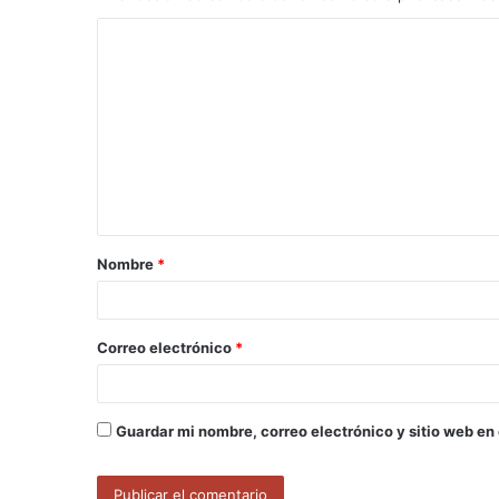
C
o
m
e
n
t
a
Nombre
*
r
i
o
Correo electrónico
*
*
Guardar mi nombre, correo electrónico y sitio web en