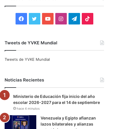
r
:
F
T
Y
I
T
T
a
w
o
n
e
i
c
i
u
s
l
k
Tweets de YVKE Mundial
e
t
T
t
e
T
Tweets de YVKE Mundial
b
t
u
a
g
o
o
e
b
g
r
k
Noticias Recientes
o
r
e
r
a
Ministerio de Educación fija inicio del año
k
a
m
escolar 2026-2027 para el 14 de septiembre
hace 4 minutos
m
Venezuela y Egipto afianzan
lazos bilaterales y alianzas