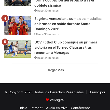
forma ocupación del espacio tras el
doblete sísmico
hace 30 minutos
Esgrima venezolana suma dos medallas
de bronce en sable durante Santo
Domingo 2026
hace 33 minutos
UCV Fútbol Club consigue su primera
victoria en el Torneo Clausura tras
remontar a Monagas
hace 44 minutos
Cargar Mas
© Copyright 2026, Todos los Derechos Reservados | Diseño por
WGdigital
Inicio
Intranet
Audio en Vivo
Contáctenos