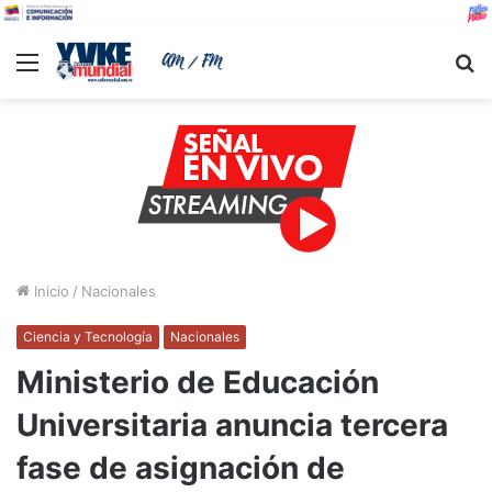
Menu
B
Inicio
/
Nacionales
Ciencia y Tecnología
Nacionales
Ministerio de Educación
Universitaria anuncia tercera
fase de asignación de