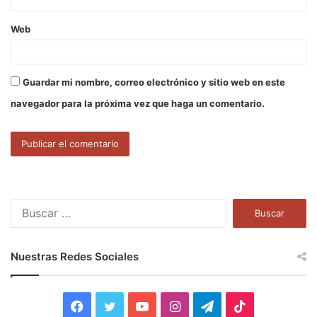
Web
Guardar mi nombre, correo electrónico y sitio web en este
navegador para la próxima vez que haga un comentario.
B
u
s
c
Nuestras Redes Sociales
a
r
:
F
T
Y
I
T
T