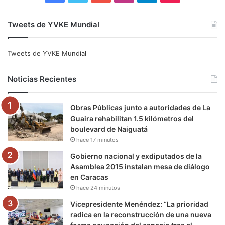
a
w
o
n
e
i
Tweets de YVKE Mundial
c
i
u
s
l
k
e
t
T
t
e
T
Tweets de YVKE Mundial
b
t
u
a
g
o
Noticias Recientes
o
e
b
g
r
k
Obras Públicas junto a autoridades de La
o
r
e
r
a
Guaira rehabilitan 1.5 kilómetros del
boulevard de Naiguatá
k
a
m
hace 17 minutos
m
Gobierno nacional y exdiputados de la
Asamblea 2015 instalan mesa de diálogo
en Caracas
hace 24 minutos
Vicepresidente Menéndez: “La prioridad
radica en la reconstrucción de una nueva