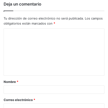
Deja un comentario
Tu dirección de correo electrónico no será publicada.
Los campos
obligatorios están marcados con
*
C
o
m
e
n
t
a
Nombre
*
r
i
o
Correo electrónico
*
*