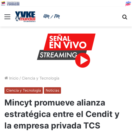
Menu
B
Inicio
/
Ciencia y Tecnología
Ciencia y Tecnología
Noticias
Mincyt promueve alianza
estratégica entre el Cendit y
la empresa privada TCS