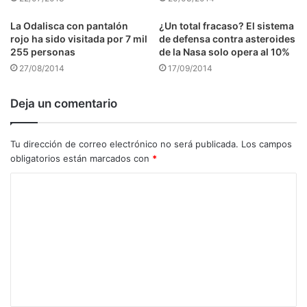
La Odalisca con pantalón
¿Un total fracaso? El sistema
rojo ha sido visitada por 7 mil
de defensa contra asteroides
255 personas
de la Nasa solo opera al 10%
27/08/2014
17/09/2014
Deja un comentario
Tu dirección de correo electrónico no será publicada.
Los campos
obligatorios están marcados con
*
C
o
m
e
n
t
a