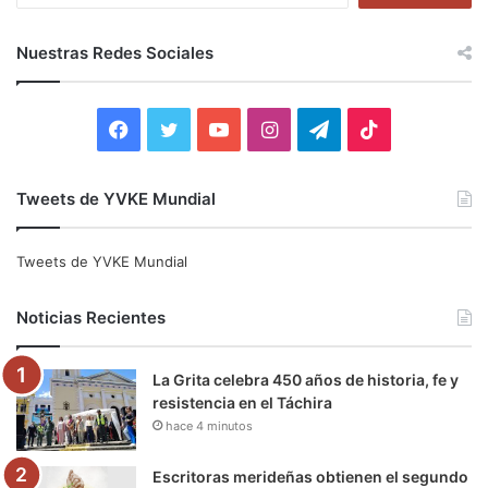
s
c
Nuestras Redes Sociales
a
r
:
F
T
Y
I
T
T
a
w
o
n
e
i
Tweets de YVKE Mundial
c
i
u
s
l
k
e
t
T
t
e
T
Tweets de YVKE Mundial
b
t
u
a
g
o
Noticias Recientes
o
e
b
g
r
k
La Grita celebra 450 años de historia, fe y
o
r
e
r
a
resistencia en el Táchira
hace 4 minutos
k
a
m
m
Escritoras merideñas obtienen el segundo