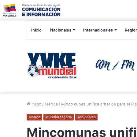
Inicio
Nacionales
Internacionales
Regio
Inicio
/
Mérida
/
Mincomunas unifica criterios para el P
Mérida
Mundial Mérida
Regionales
Mincomunas unific