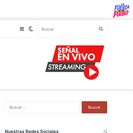
Sidebar
Switch
Buscar
skin
B
u
s
c
a
Nuestras Redes Sociales