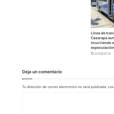
Línea de tra
Casarapa au
incurriendo e
especulació
21/08/2014
Deja un comentario
Tu dirección de correo electrónico no será publicada.
Los
C
o
m