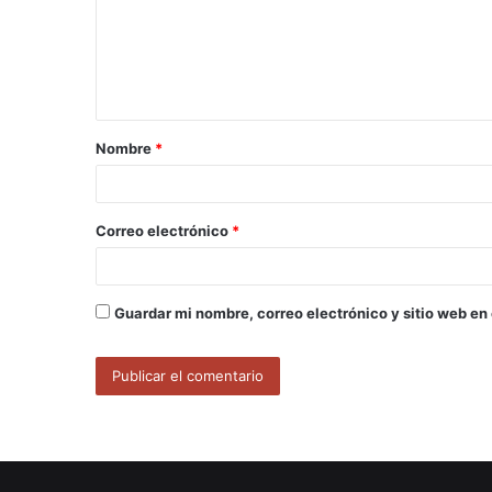
e
n
t
a
Nombre
*
r
i
o
Correo electrónico
*
*
Guardar mi nombre, correo electrónico y sitio web en