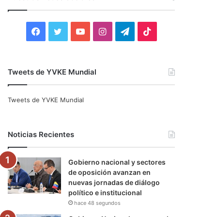
r
:
F
T
Y
I
T
T
a
w
o
n
e
i
c
i
u
s
l
k
Tweets de YVKE Mundial
e
t
T
t
e
T
Tweets de YVKE Mundial
b
t
u
a
g
o
o
e
b
g
r
k
Noticias Recientes
o
r
e
r
a
Gobierno nacional y sectores
k
a
m
de oposición avanzan en
nuevas jornadas de diálogo
m
político e institucional
hace 48 segundos