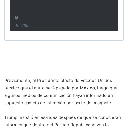
7
.
5
6
5
57.380
8
7
R
.
e
3
t
8
w
0
e
m
e
e
Previamente, el Presidente electo de Estados Unidos
t
g
recalcó que el muro será pagado por
México
, luego que
s
u
algunos medios de comunicación hayan informado un
s
supuesto cambio de intención por parte del magnate.
t
a
Trump insistió en esa idea después de que se conocieran
informes que dentro del Partido Republicano ven la