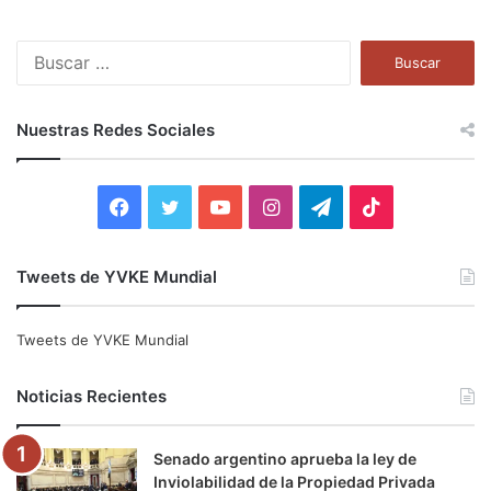
B
u
s
c
Nuestras Redes Sociales
a
r
:
F
T
Y
I
T
T
a
w
o
n
e
i
Tweets de YVKE Mundial
c
i
u
s
l
k
e
t
T
t
e
T
Tweets de YVKE Mundial
b
t
u
a
g
o
Noticias Recientes
o
e
b
g
r
k
Senado argentino aprueba la ley de
o
r
e
r
a
Inviolabilidad de la Propiedad Privada