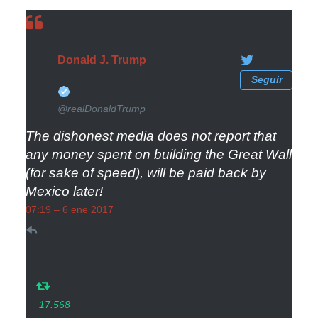
✔
Donald J. Trump
Seguir
@realDonaldTrump
The dishonest media does not report that
any money spent on building the Great Wall
(for sake of speed), will be paid back by
Mexico later!
07:19 – 6 ene 2017
1
17.568