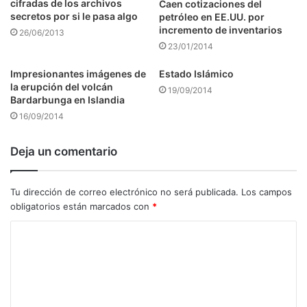
cifradas de los archivos
Caen cotizaciones del
secretos por si le pasa algo
petróleo en EE.UU. por
incremento de inventarios
26/06/2013
23/01/2014
Impresionantes imágenes de
Estado Islámico
la erupción del volcán
19/09/2014
Bardarbunga en Islandia
16/09/2014
Deja un comentario
Tu dirección de correo electrónico no será publicada.
Los campos
obligatorios están marcados con
*
C
o
m
e