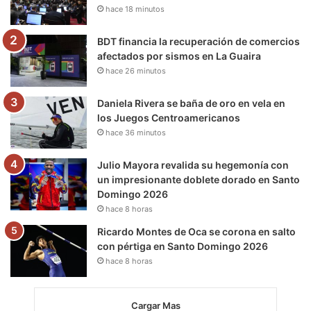
hace 18 minutos
k
a
m
m
BDT financia la recuperación de comercios
afectados por sismos en La Guaira
hace 26 minutos
Daniela Rivera se baña de oro en vela en
los Juegos Centroamericanos
hace 36 minutos
Julio Mayora revalida su hegemonía con
un impresionante doblete dorado en Santo
Domingo 2026
hace 8 horas
Ricardo Montes de Oca se corona en salto
con pértiga en Santo Domingo 2026
hace 8 horas
Cargar Mas