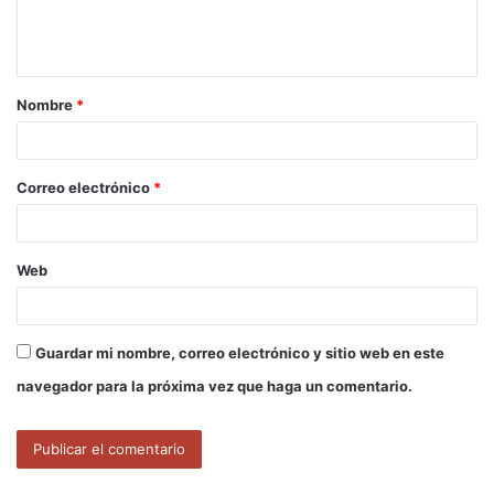
n
t
a
Nombre
*
r
i
o
Correo electrónico
*
*
Web
Guardar mi nombre, correo electrónico y sitio web en este
navegador para la próxima vez que haga un comentario.