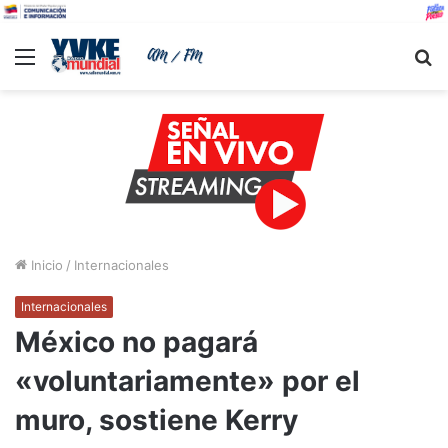
Menu
B
Inicio
/
Internacionales
Internacionales
México no pagará
«voluntariamente» por el
muro, sostiene Kerry