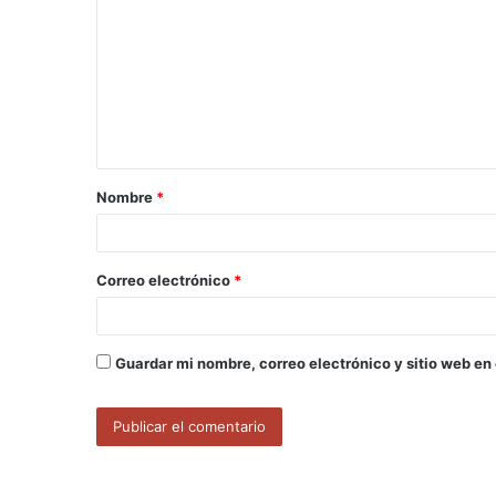
o
m
e
n
t
a
Nombre
*
r
i
o
Correo electrónico
*
*
Guardar mi nombre, correo electrónico y sitio web en