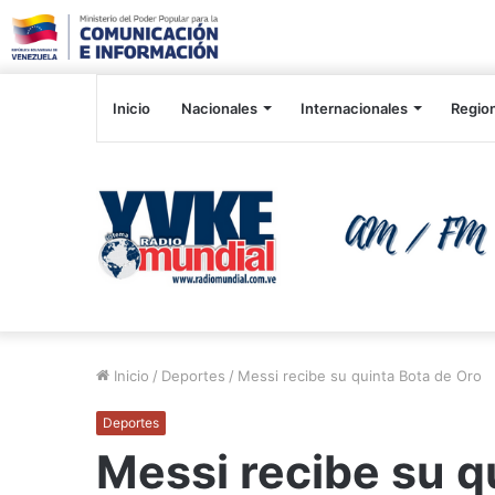
Inicio
Nacionales
Internacionales
Regio
Inicio
/
Deportes
/
Messi recibe su quinta Bota de Oro
Deportes
Messi recibe su q