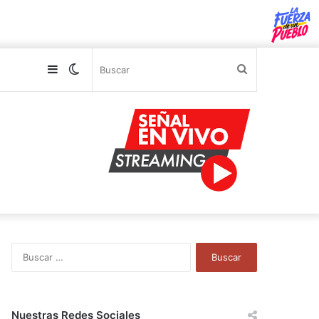
Sidebar
Switch
Buscar
skin
B
u
s
c
a
Nuestras Redes Sociales