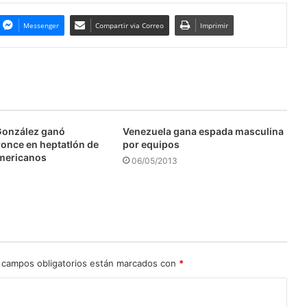
Messenger
Compartir via Correo
Imprimir
González ganó
Venezuela gana espada masculina
ronce en heptatlón de
por equipos
mericanos
06/05/2013
 campos obligatorios están marcados con
*