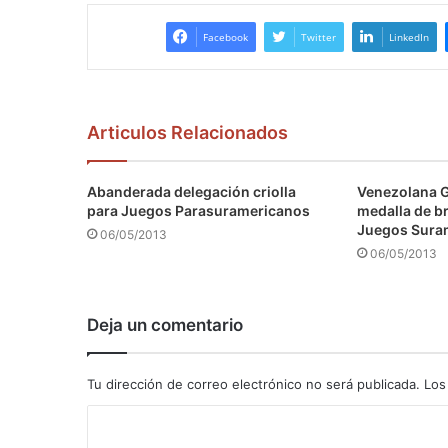
Facebook
Twitter
LinkedIn
Articulos Relacionados
Abanderada delegación criolla
Venezolana 
para Juegos Parasuramericanos
medalla de b
Juegos Sura
06/05/2013
06/05/2013
Deja un comentario
Tu dirección de correo electrónico no será publicada.
Los
C