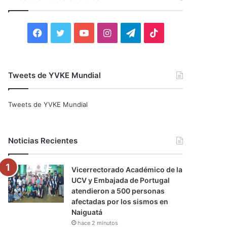
r
:
F
T
Y
I
T
T
a
w
o
n
e
i
c
i
u
s
l
k
Tweets de YVKE Mundial
e
t
T
t
e
T
Tweets de YVKE Mundial
b
t
u
a
g
o
o
e
b
g
r
k
Noticias Recientes
o
r
e
r
a
Vicerrectorado Académico de la
k
a
m
UCV y Embajada de Portugal
atendieron a 500 personas
m
afectadas por los sismos en
Naiguatá
hace 2 minutos