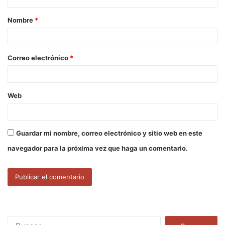
a
Nombre
*
r
i
o
Correo electrónico
*
*
Web
Guardar mi nombre, correo electrónico y sitio web en este
navegador para la próxima vez que haga un comentario.
B