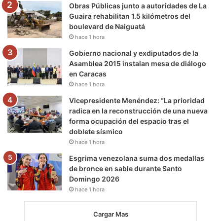
m
Obras Públicas junto a autoridades de La
Guaira rehabilitan 1.5 kilómetros del
boulevard de Naiguatá
hace 1 hora
Gobierno nacional y exdiputados de la
Asamblea 2015 instalan mesa de diálogo
en Caracas
hace 1 hora
Vicepresidente Menéndez: “La prioridad
radica en la reconstrucción de una nueva
forma ocupación del espacio tras el
doblete sísmico
hace 1 hora
Esgrima venezolana suma dos medallas
de bronce en sable durante Santo
Domingo 2026
hace 1 hora
Cargar Mas