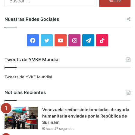
u
s
c
Nuestras Redes Sociales
a
r
:
F
T
Y
I
T
T
a
w
o
n
e
i
Tweets de YVKE Mundial
c
i
u
s
l
k
e
t
T
t
e
T
Tweets de YVKE Mundial
b
t
u
a
g
o
Noticias Recientes
o
e
b
g
r
k
Venezuela recibe siete toneladas de ayuda
o
r
e
r
a
humanitaria enviadas por la República de
Surinam
k
a
m
hace 47 segundos