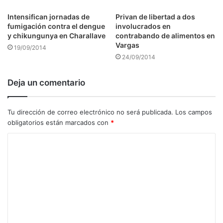
Intensifican jornadas de
Privan de libertad a dos
fumigación contra el dengue
involucrados en
y chikungunya en Charallave
contrabando de alimentos en
Vargas
19/09/2014
24/09/2014
Deja un comentario
Tu dirección de correo electrónico no será publicada.
Los campos
obligatorios están marcados con
*
C
o
m
e
n
t