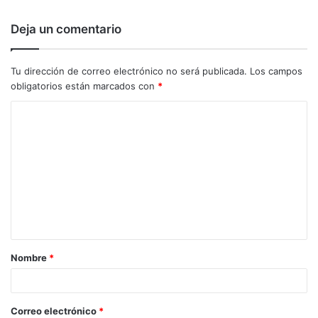
Deja un comentario
Tu dirección de correo electrónico no será publicada.
Los campos
obligatorios están marcados con
*
C
o
m
e
n
t
a
Nombre
*
r
i
o
Correo electrónico
*