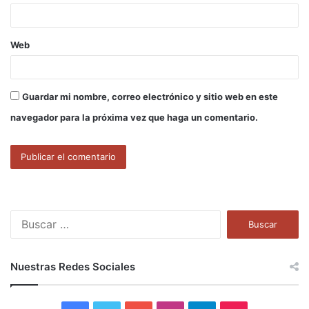
*
Web
Guardar mi nombre, correo electrónico y sitio web en este
navegador para la próxima vez que haga un comentario.
B
u
s
c
Nuestras Redes Sociales
a
r
: