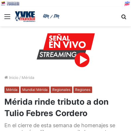
Menu
B
Inicio
/
Mérida
Mérida
Mundial Mérida
Regionales
Regiones
Mérida rinde tributo a don
Tulio Febres Cordero
En el cierre de esta semana de homenajes se