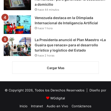
a domicilio
hace 44 minutos
Venezuela destaca en la Olimpiada
Internacional de Inteligencia Artificial
hace 1 hora
La Presidenta anunció el Plan Maestro «La
Guaira que renace» para el desarrollo
turístico y logístico del Estado
hace 2 horas
Cargar Mas
© Copyright 2026, Todos los Derechos Reservados | Diseño por
WGdigital
Inicio
Intranet
Audio en Vivo
Contáctenos