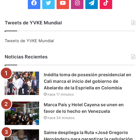
F
T
Y
I
T
T
a
w
o
n
e
i
Tweets de YVKE Mundial
c
i
u
s
l
k
e
t
T
t
e
T
Tweets de YVKE Mundial
b
t
u
a
g
o
Noticias Recientes
o
e
b
g
r
k
Inédita toma de posesión presidencial en
o
r
e
r
a
Cali marca el inicio del gobierno de
Abelardo de la Espriella en Colombia
k
a
m
hace 17 minutos
m
Marca País y Hotel Cayena se unen en
favor de lo hecho en Venezuela
hace 34 minutos
Saime despliega la Ruta «José Gregorio
Hernández» para garantizar la cedulación