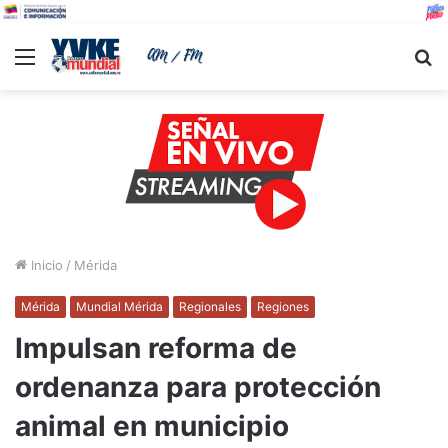
Menu
B
Inicio
/
Mérida
Mérida
Mundial Mérida
Regionales
Regiones
Impulsan reforma de
ordenanza para protección
animal en municipio