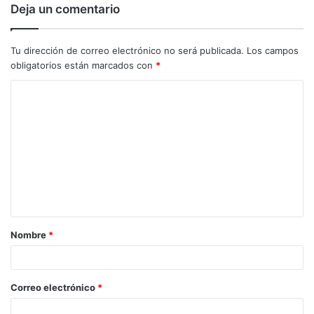
Deja un comentario
Tu dirección de correo electrónico no será publicada.
Los campos
obligatorios están marcados con
*
C
o
m
e
n
t
a
Nombre
*
r
i
o
Correo electrónico
*
*