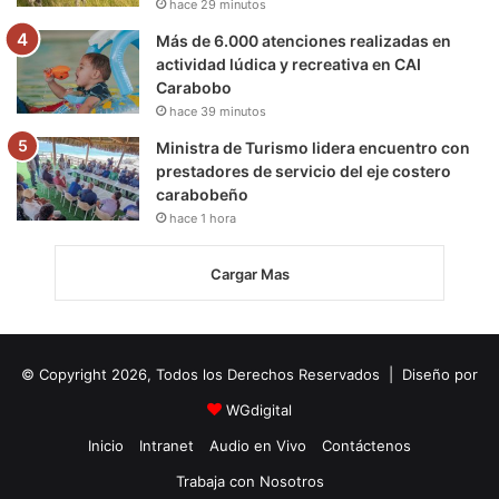
hace 29 minutos
Más de 6.000 atenciones realizadas en
actividad lúdica y recreativa en CAI
Carabobo
hace 39 minutos
Ministra de Turismo lidera encuentro con
prestadores de servicio del eje costero
carabobeño
hace 1 hora
Cargar Mas
© Copyright 2026, Todos los Derechos Reservados | Diseño por
WGdigital
Inicio
Intranet
Audio en Vivo
Contáctenos
Trabaja con Nosotros