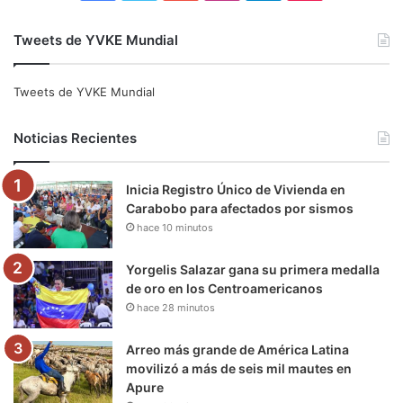
a
w
o
n
e
i
Tweets de YVKE Mundial
c
i
u
s
l
k
e
t
T
t
e
T
Tweets de YVKE Mundial
b
t
u
a
g
o
Noticias Recientes
o
e
b
g
r
k
Inicia Registro Único de Vivienda en
o
r
e
r
a
Carabobo para afectados por sismos
hace 10 minutos
k
a
m
m
Yorgelis Salazar gana su primera medalla
de oro en los Centroamericanos
hace 28 minutos
Arreo más grande de América Latina
movilizó a más de seis mil mautes en
Apure