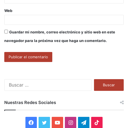
Web
Guardar mi nombre, correo electrónico y sitio web en este
navegador para la próxima vez que haga un comentario.
B
u
s
c
Nuestras Redes Sociales
a
r
:
F
T
Y
I
T
T