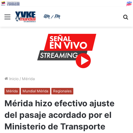
Menu
B
Inicio
/
Mérida
Mérida
Mundial Mérida
Regionales
Mérida hizo efectivo ajuste
del pasaje acordado por el
Ministerio de Transporte