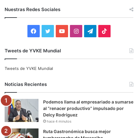
s
c
Nuestras Redes Sociales
a
r
:
F
T
Y
I
T
T
a
w
o
n
e
i
Tweets de YVKE Mundial
c
i
u
s
l
k
e
t
T
t
e
T
Tweets de YVKE Mundial
b
t
u
a
g
o
Noticias Recientes
o
e
b
g
r
k
Podemos llama al empresariado a sumarse
o
r
e
r
a
al “renacer productivo” impulsado por
Delcy Rodríguez
k
a
m
hace 4 minutos
m
Ruta Gastronómica busca mejor
tumbarrancho de Maracaibo