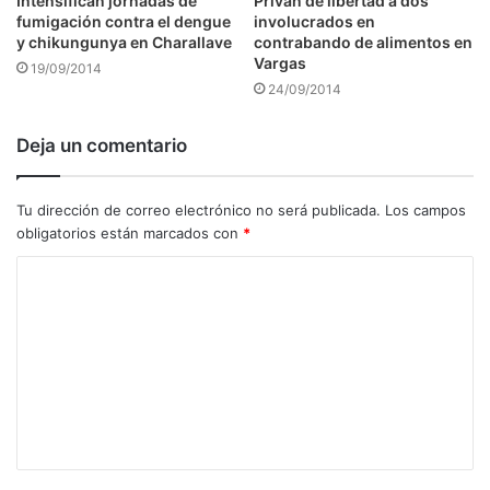
Intensifican jornadas de
Privan de libertad a dos
fumigación contra el dengue
involucrados en
y chikungunya en Charallave
contrabando de alimentos en
Vargas
19/09/2014
24/09/2014
Deja un comentario
Tu dirección de correo electrónico no será publicada.
Los campos
obligatorios están marcados con
*
C
o
m
e
n
t
a