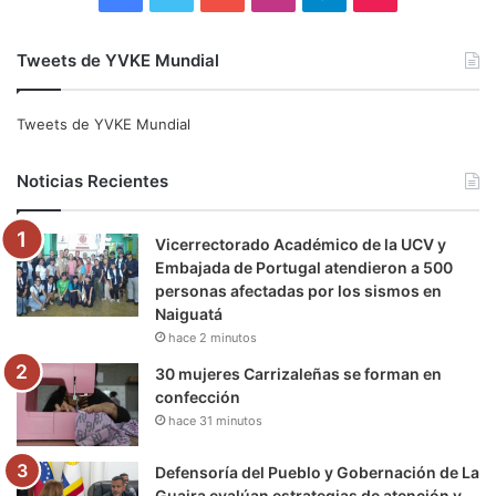
a
w
o
n
e
i
Tweets de YVKE Mundial
c
i
u
s
l
k
e
t
T
t
e
T
Tweets de YVKE Mundial
b
t
u
a
g
o
Noticias Recientes
o
e
b
g
r
k
Vicerrectorado Académico de la UCV y
o
r
e
r
a
Embajada de Portugal atendieron a 500
personas afectadas por los sismos en
k
a
m
Naiguatá
hace 2 minutos
m
30 mujeres Carrizaleñas se forman en
confección
hace 31 minutos
Defensoría del Pueblo y Gobernación de La
Guaira evalúan estrategias de atención y