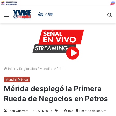
Menu
B
Inicio
/
Regionales
/
Mundial Mérida
Mundial Mérida
Mérida desplegó la Primera
Rueda de Negocios en Petros
Jhon Guerrero
25/11/2019
0
169
1 minuto de lectura