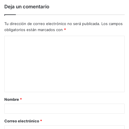
Deja un comentario
Tu dirección de correo electrónico no será publicada.
Los campos
obligatorios están marcados con
*
C
o
m
e
n
t
a
Nombre
*
r
i
o
Correo electrónico
*
*