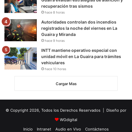
recuperación tras sismos
hace 8 horas
Autoridades controlan dos incendios
registrados la noche del viernes en La
Guaira y Miranda
hace 9 horas
INTT mantiene operativo especial con
unidad móvil en La Guaira para trámites
vehiculares
hace 10 horas
Cargar Mas
© Copyright 2026, Todos los Derechos Reservados | Diseño por
WGdigital
Inicio
Intranet
Audio en Vivo
Contáctenos