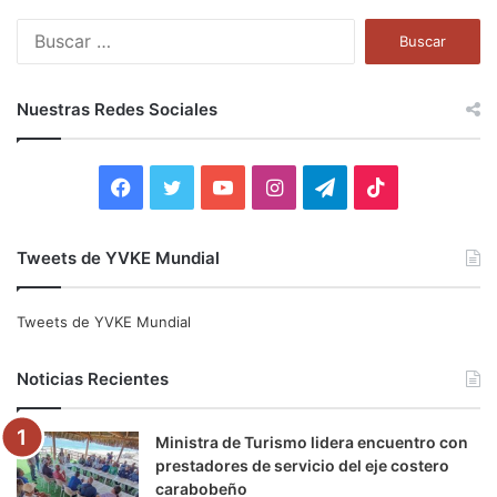
B
u
s
c
Nuestras Redes Sociales
a
r
:
F
T
Y
I
T
T
a
w
o
n
e
i
Tweets de YVKE Mundial
c
i
u
s
l
k
e
t
T
t
e
T
Tweets de YVKE Mundial
b
t
u
a
g
o
Noticias Recientes
o
e
b
g
r
k
Ministra de Turismo lidera encuentro con
o
r
e
r
a
prestadores de servicio del eje costero
carabobeño