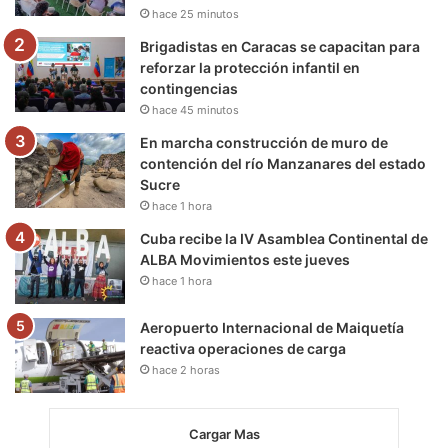
k
a
m
hace 25 minutos
m
Brigadistas en Caracas se capacitan para
reforzar la protección infantil en
contingencias
hace 45 minutos
En marcha construcción de muro de
contención del río Manzanares del estado
Sucre
hace 1 hora
Cuba recibe la IV Asamblea Continental de
ALBA Movimientos este jueves
hace 1 hora
Aeropuerto Internacional de Maiquetía
reactiva operaciones de carga
hace 2 horas
Cargar Mas