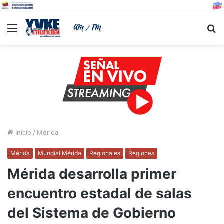
Menu
B
Inicio
/
Mérida
Mérida
Mundial Mérida
Regionales
Regiones
Mérida desarrolla primer
encuentro estadal de salas
del Sistema de Gobierno