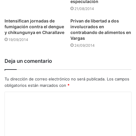
especulación
21/08/2014
Intensifican jornadas de
Privan de libertad a dos
fumigación contra el dengue
involucrados en
y chikungunya en Charallave
contrabando de alimentos en
Vargas
19/09/2014
24/09/2014
Deja un comentario
Tu dirección de correo electrónico no será publicada.
Los campos
obligatorios están marcados con
*
C
o
m
e
n