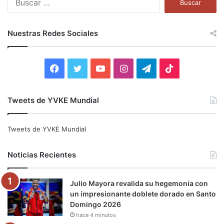
u
s
c
Nuestras Redes Sociales
a
r
:
F
T
Y
I
T
T
a
w
o
n
e
i
Tweets de YVKE Mundial
c
i
u
s
l
k
e
t
T
t
e
T
Tweets de YVKE Mundial
b
t
u
a
g
o
Noticias Recientes
o
e
b
g
r
k
Julio Mayora revalida su hegemonía con
o
r
e
r
a
un impresionante doblete dorado en Santo
Domingo 2026
k
a
m
hace 4 minutos