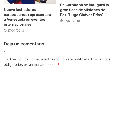
En Carabobo se inauguró la
Nueve luchadores
gran Base de Misiones de
carabobeños representarán
Paz “Hugo Chávez Frías”
a Venezuela en eventos
27/01/2018
internacionales
27/01/2018
Deja un comentario
Tu dirección de correo electrónico no será publicada.
Los campos
obligatorios están marcados con
*
C
o
m
e
n
t