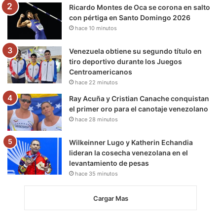
m
Ricardo Montes de Oca se corona en salto
con pértiga en Santo Domingo 2026
hace 10 minutos
Venezuela obtiene su segundo título en
tiro deportivo durante los Juegos
Centroamericanos
hace 22 minutos
Ray Acuña y Cristian Canache conquistan
el primer oro para el canotaje venezolano
hace 28 minutos
Wilkeinner Lugo y Katherin Echandia
lideran la cosecha venezolana en el
levantamiento de pesas
hace 35 minutos
Cargar Mas