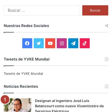
B
u
s
c
Nuestras Redes Sociales
a
r
:
F
T
Y
I
T
T
a
w
o
n
e
i
Tweets de YVKE Mundial
c
i
u
s
l
k
e
t
T
t
e
T
Tweets de YVKE Mundial
b
t
u
a
g
o
Noticias Recientes
o
e
b
g
r
k
Designan al ingeniero José Luis
o
r
e
r
a
Betancourt como nuevo Viceministro de
Servicios Eléctricos