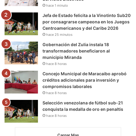
k
a
m
hace 1 minuto
m
Jefa de Estado felicita a la Vinotinto Sub20
por consagrarse campeona en los Juegos
Centroamericanos y del Caribe 2026
hace 25 minutos
Gobernación del Zulia instala 18
transformadores beneficiaron al
municipio Miranda
hace 8 horas
Concejo Municipal de Maracaibo aprobó
créditos adicionales para inversión y
compromisos laborales
hace 8 horas
Selección venezolana de fútbol sub-21
conquista la medalla de oro en penaltis
hace 8 horas
Cargar Mas