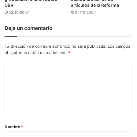
UBV
artículos de la Reforma
02/10/2007
04/10/2007
Deja un comentario
Tu dirección de correo electrónico no será publicada.
Los campos
obligatorios están marcados con
*
C
o
m
e
n
t
a
Nombre
*
r