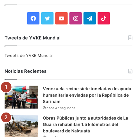
a
r
:
F
T
Y
I
T
T
a
w
o
n
e
i
Tweets de YVKE Mundial
c
i
u
s
l
k
e
t
T
t
e
T
Tweets de YVKE Mundial
b
t
u
a
g
o
Noticias Recientes
o
e
b
g
r
k
Venezuela recibe siete toneladas de ayuda
o
r
e
r
a
humanitaria enviadas por la República de
Surinam
k
a
m
hace 47 segundos
m
Obras Públicas junto a autoridades de La
Guaira rehabilitan 1.5 kilómetros del
boulevard de Naiguatá