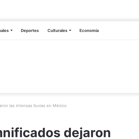
nales
Deportes
Culturales
Economía
aron las intensas lluvias en México
nificados dejaron