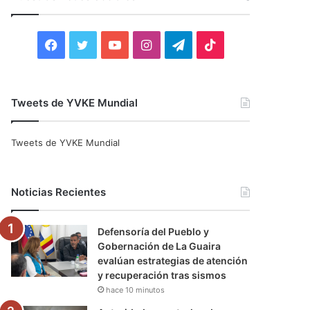
r
:
F
T
Y
I
T
T
a
w
o
n
e
i
c
i
u
s
l
k
Tweets de YVKE Mundial
e
t
T
t
e
T
Tweets de YVKE Mundial
b
t
u
a
g
o
o
e
b
g
r
k
Noticias Recientes
o
r
e
r
a
Defensoría del Pueblo y
k
a
m
Gobernación de La Guaira
evalúan estrategias de atención
m
y recuperación tras sismos
hace 10 minutos