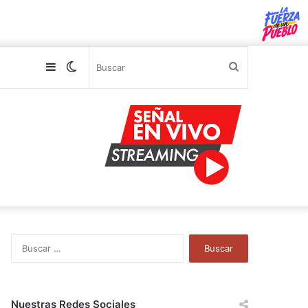
Sidebar
Switch
Buscar
skin
B
u
s
c
a
Nuestras Redes Sociales