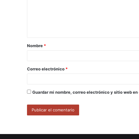
m
e
n
t
a
Nombre
*
r
i
o
Correo electrónico
*
*
Guardar mi nombre, correo electrónico y sitio web en