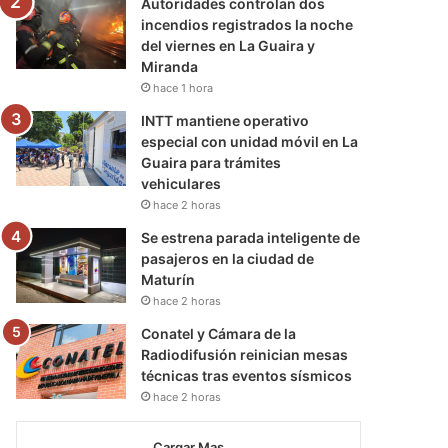
Autoridades controlan dos
incendios registrados la noche
del viernes en La Guaira y
Miranda
hace 1 hora
INTT mantiene operativo
especial con unidad móvil en La
Guaira para trámites
vehiculares
hace 2 horas
Se estrena parada inteligente de
pasajeros en la ciudad de
Maturín
hace 2 horas
Conatel y Cámara de la
Radiodifusión reinician mesas
técnicas tras eventos sísmicos
hace 2 horas
Cargar Mas