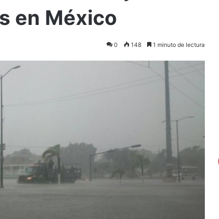
as en México
0
148
1 minuto de lectura