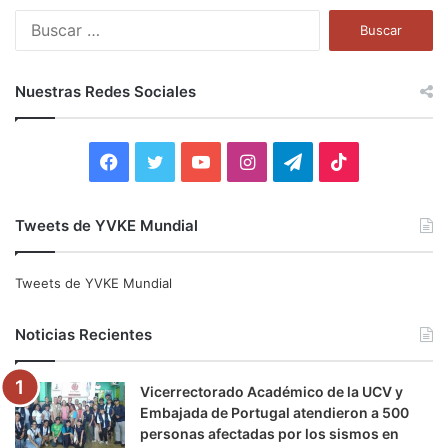
B
u
s
c
Nuestras Redes Sociales
a
r
:
F
T
Y
I
T
T
a
w
o
n
e
i
Tweets de YVKE Mundial
c
i
u
s
l
k
e
t
T
t
e
T
Tweets de YVKE Mundial
b
t
u
a
g
o
Noticias Recientes
o
e
b
g
r
k
Vicerrectorado Académico de la UCV y
o
r
e
r
a
Embajada de Portugal atendieron a 500
personas afectadas por los sismos en
k
a
m