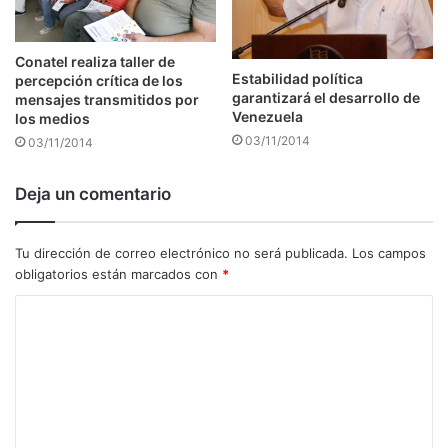
Conatel realiza taller de
Estabilidad política
percepción crítica de los
garantizará el desarrollo de
mensajes transmitidos por
Venezuela
los medios
03/11/2014
03/11/2014
Deja un comentario
Tu dirección de correo electrónico no será publicada.
Los campos
obligatorios están marcados con
*
C
o
m
e
n