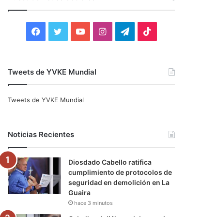
r
:
F
T
Y
I
T
T
a
w
o
n
e
i
c
i
u
s
l
k
Tweets de YVKE Mundial
e
t
T
t
e
T
Tweets de YVKE Mundial
b
t
u
a
g
o
o
e
b
g
r
k
Noticias Recientes
o
r
e
r
a
Diosdado Cabello ratifica
k
a
m
cumplimiento de protocolos de
seguridad en demolición en La
m
Guaira
hace 3 minutos