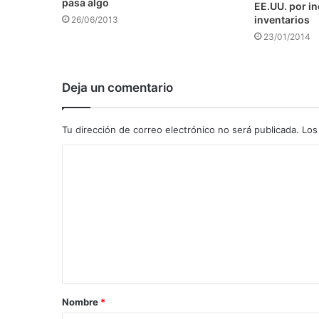
pasa algo
EE.UU. por i
inventarios
26/06/2013
23/01/2014
Deja un comentario
Tu dirección de correo electrónico no será publicada.
Los
C
o
m
e
n
t
a
Nombre
*
r