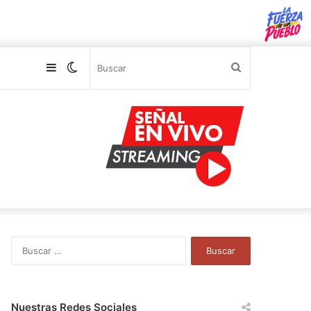
Sidebar
Switch
Buscar
skin
B
u
s
c
a
Nuestras Redes Sociales