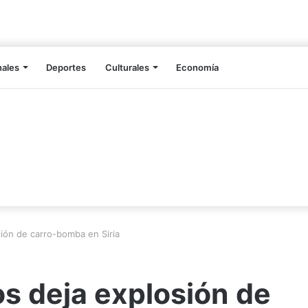
nales
Deportes
Culturales
Economía
ión de carro-bomba en Siria
s deja explosión de