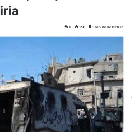
ria
0
156
1 minuto de lectura