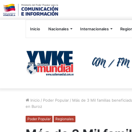
Inicio
Nacionales
Internacionales
Regio
Inicio
/
Poder Popular
/
Más de 3 Mil familias beneficiad
en Buroz
Poder Popular
Regionales