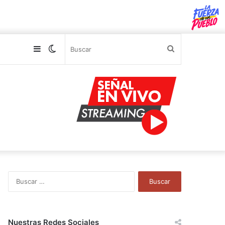
Sidebar
Switch
Buscar
skin
B
u
s
c
a
Nuestras Redes Sociales