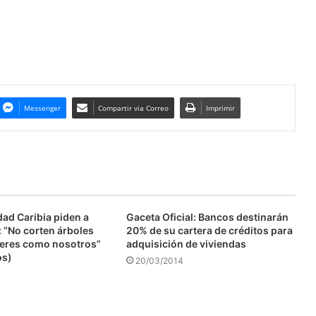
Messenger
Compartir via Correo
Imprimir
ad Caribia piden a
Gaceta Oficial: Bancos destinarán
 “No corten árboles
20% de su cartera de créditos para
eres como nosotros”
adquisición de viviendas
os)
20/03/2014