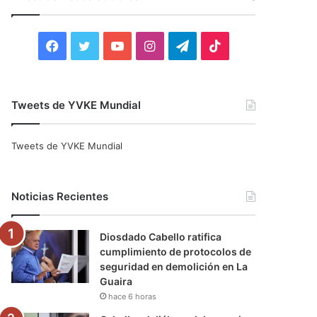
r
:
F
T
Y
I
T
T
a
w
o
n
e
i
c
i
u
s
l
k
Tweets de YVKE Mundial
e
t
T
t
e
T
Tweets de YVKE Mundial
b
t
u
a
g
o
o
e
b
g
r
k
Noticias Recientes
o
r
e
r
a
Diosdado Cabello ratifica
k
a
m
cumplimiento de protocolos de
seguridad en demolición en La
m
Guaira
hace 6 horas