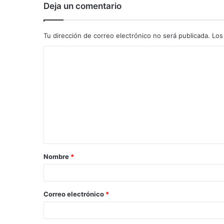
Deja un comentario
Tu dirección de correo electrónico no será publicada.
Los
C
o
m
e
n
t
a
Nombre
*
r
i
o
Correo electrónico
*
*