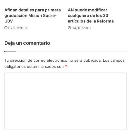
Afinan detalles para primera
AN puede modificar
graduación Misión Sucre-
cualquiera de los 33
UBV
artículos de la Reforma
02/10/2007
04/10/2007
Deja un comentario
Tu dirección de correo electrónico no será publicada.
Los campos
obligatorios están marcados con
*
C
o
m
e
n
t
a