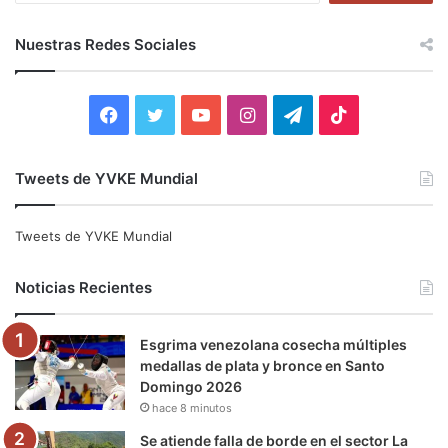
s
c
Nuestras Redes Sociales
a
r
:
F
T
Y
I
T
T
a
w
o
n
e
i
Tweets de YVKE Mundial
c
i
u
s
l
k
e
t
T
t
e
T
Tweets de YVKE Mundial
b
t
u
a
g
o
Noticias Recientes
o
e
b
g
r
k
Esgrima venezolana cosecha múltiples
o
r
e
r
a
medallas de plata y bronce en Santo
Domingo 2026
k
a
m
hace 8 minutos
m
Se atiende falla de borde en el sector La