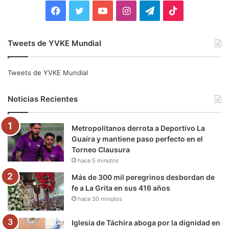
:
F
T
Y
I
T
T
a
w
o
n
e
i
Tweets de YVKE Mundial
c
i
u
s
l
k
e
t
T
t
e
T
Tweets de YVKE Mundial
b
t
u
a
g
o
Noticias Recientes
o
e
b
g
r
k
Metropolitanos derrota a Deportivo La
o
r
e
r
a
Guaira y mantiene paso perfecto en el
Torneo Clausura
k
a
m
hace 5 minutos
m
Más de 300 mil peregrinos desbordan de
fe a La Grita en sus 416 años
hace 30 minutos
Iglesia de Táchira aboga por la dignidad en