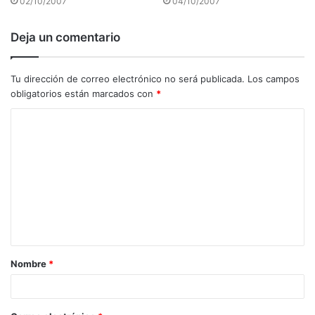
02/10/2007
04/10/2007
Deja un comentario
Tu dirección de correo electrónico no será publicada.
Los campos
obligatorios están marcados con
*
C
o
m
e
n
t
a
Nombre
*
r
i
o