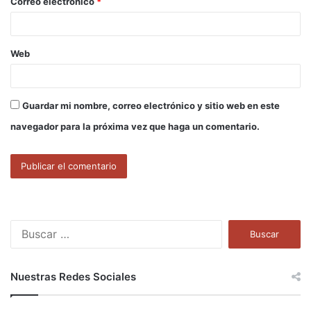
Correo electrónico
*
*
Web
Guardar mi nombre, correo electrónico y sitio web en este
navegador para la próxima vez que haga un comentario.
B
u
s
c
Nuestras Redes Sociales
a
r