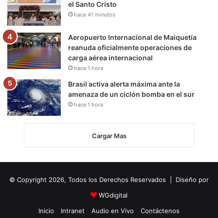
el Santo Cristo
hace 41 minutos
Aeropuerto Internacional de Maiquetía
reanuda oficialmente operaciones de
carga aérea internacional
hace 1 hora
Brasil activa alerta máxima ante la
amenaza de un ciclón bomba en el sur
hace 1 hora
Cargar Mas
© Copyright 2026, Todos los Derechos Reservados | Diseño por
WGdigital
Inicio
Intranet
Audio en Vivo
Contáctenos